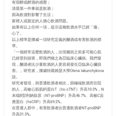
有宿醉或醉酒的感覺；
清晨第一件事就是飲酒；
因為飲酒對影響了生活；
家裡人或親近的人擔心飲酒問題。
如果有以上任何一項，提示這種飲酒水平已經「傷」
心了。
以上標準是挪威一項研究定義的酗酒或有害飲酒的標
準。
「一個經常這麼飲酒的人，出現癥狀之前多可能心肌
已經受到損害，即我們稱之為亞臨床心臟病。我們發
現，酗酒者比少量飲酒的人更容易發生亞臨床心臟損
害。」研究者，挪威特羅姆瑟大學Olena Iakunchykova
說。
研究者發現，與普通飲酒者相比，因極端飲酒而住院
的人，高敏心肌肌鈣蛋白T（hs-cTNT）升高10.3%，N
末端B型利鈉肽原（NT-proBNP）升高46.7%、高敏C反
應蛋白（hsCRP）升高69.2%。
在普通人群中，有害飲酒者比普通飲酒者NT-proBNP
升高31.5%。