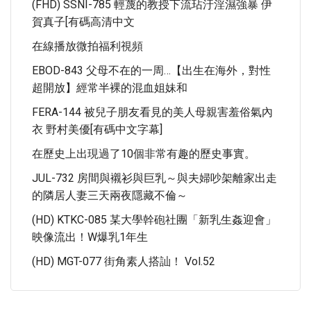
(FHD) SSNI-785 輕蔑的教授下流玷汙淫濕強暴 伊
賀真子[有碼高清中文
在線播放微拍福利視頻
EBOD-843 父母不在的一周…【出生在海外，對性
超開放】經常半裸的混血姐妹和
FERA-144 被兒子朋友看見的美人母親害羞俗氣內
衣 野村美優[有碼中文字幕]
在歷史上出現過了10個非常有趣的歷史事實。
JUL-732 房間與襯衫與巨乳～與夫婦吵架離家出走
的隣居人妻三天兩夜隱藏不倫～
(HD) KTKC-085 某大學幹砲社團「新乳生姦迎會」
映像流出！W爆乳1年生
(HD) MGT-077 街角素人搭訕！ Vol.52