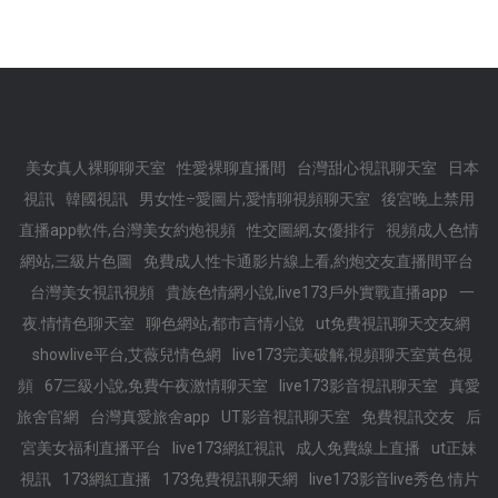
美女真人裸聊聊天室
性愛裸聊直播間
台灣甜心視訊聊天室
日本
視訊
韓國視訊
男女性÷愛圖片,愛情聊視頻聊天室
後宮晚上禁用
直播app軟件,台灣美女約炮視頻
性交圖網,女優排行
視頻成人色情
網站,三級片色圖
免費成人性卡通影片線上看,約炮交友直播間平台
台灣美女視訊視頻
貴族色情網小說,live173戶外實戰直播app
一
夜.情情色聊天室
聊色網站,都市言情小說
ut免費視訊聊天交友網
showlive平台,艾薇兒情色網
live173完美破解,視頻聊天室黃色視
頻
67三級小說,免費午夜激情聊天室
live173影音視訊聊天室
真愛
旅舍官網
台灣真愛旅舍app
UT影音視訊聊天室
免費視訊交友
后
宮美女福利直播平台
live173網紅視訊
成人免費線上直播
ut正妹
視訊
173網紅直播
173免費視訊聊天網
live173影音live秀色 情片