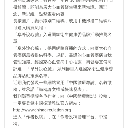
域的資深專家，對過去一年近 30 個重要指南進行了詳
盡解讀，願能為廣大心血管醫生帶來新知識、新理
念、新思維。點擊查看內容
長按圖片，顯示識別二維碼，或用手機掃描二維碼即
可進入購買流程：
「阜外說心臟」入選國家衛生健康委品牌活動推薦名
單
「阜外說心臟」，採用網路直播的方式，向廣大心血
管疾病患者提供科學、規範、靠譜的心血管疾病自我
管理知識。經國家心血管病中心推薦，衛健委宣傳司
評選，「阜外說心臟」 系列節目入選國家衛生健康委
品牌活動推薦名單。
近期我們發現一些網站冒用「中國循環雜誌」名義徵
稿，並承諾「職稱論文權威快速發表」。
我刊鄭重提醒各位作者，向《中國循環雜誌》投稿，
一定要登錄中國循環雜誌官方網站：
http://www.chinacirculation.org
進入「作者投稿」，在「作者投稿管理平台」中投
稿。