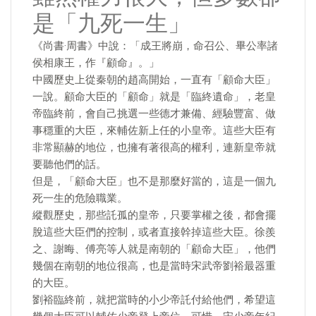
是「九死一生」
《尚書·周書》中說：「成王將崩，命召公、畢公率諸
侯相康王，作『顧命』。」
中國歷史上從秦朝的趙高開始，一直有「顧命大臣」
一說。顧命大臣的「顧命」就是「臨終遺命」，老皇
帝臨終前，會自己挑選一些德才兼備、經驗豐富、做
事穩重的大臣，來輔佐新上任的小皇帝。這些大臣有
非常顯赫的地位，也擁有著很高的權利，連新皇帝就
要聽他們的話。
但是，「顧命大臣」也不是那麼好當的，這是一個九
死一生的危險職業。
縱觀歷史，那些託孤的皇帝，只要掌權之後，都會擺
脫這些大臣們的控制，或者直接幹掉這些大臣。徐羨
之、謝晦、傅亮等人就是南朝的「顧命大臣」，他們
幾個在南朝的地位很高，也是當時宋武帝劉裕最器重
的大臣。
劉裕臨終前，就把當時的小少帝託付給他們，希望這