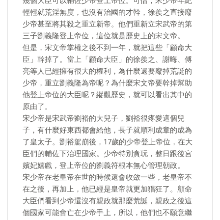
幾個大臣可以輔佐少帝登上帝位。可惜，宋少帝年紀
輕輕就荒淫無度，也沒有治國的才幹，徐羨之直接廢
少帝甚至將其殺之重立新帝。他們重新立宋武帝的第
三子劉義隆登上帝位，這位就是歷史上的宋文帝。
但是，宋文帝掌權之後不到一年，就把這些「顧命大
臣」幹掉了。當上「顧命大臣」的徐羨之、謝晦、傅
亮等人已經擁有很大的權利，為什麼還要廢掉荒誕的
少帝，重立劉義隆為帝呢？為什麼宋文帝要幹掉幫助
他登上帝位的大臣呢？縱觀歷史，就可以看出其中的
原由了。
宋少帝是宋武帝劉裕的大兒子，劉裕很疼愛這個兒
子，有什麼好東西都會給他，長子就順利成章的成為
了皇太子。劉裕駕崩後，17歲的少帝登上帝位，在大
臣們的輔佐下治理國家。少帝特別貪玩，整日跟後宮
嬪妃嬉戲，登上帝位的劉義符根本無心管理朝政。
宋少帝在老皇帝在世的時候還會收斂一些，老皇帝不
在之後，再加上，他已經是皇帝就更加猖狂了。顧命
大臣們看到少帝還沒有親政就那麼荒誕，親政之後這
個國家可能會亡在少帝手上，所以，他們也不願意繼