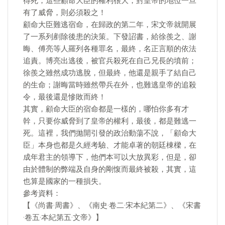
得死，這些顧命大臣的權利很大，對皇帝的地位一旦
有了威脅，則必須殺之！
顧命大臣難逃宿命，在歸政的第二年，宋文帝就開展
了一系列剷除後患的決策。下發詔書，給徐羨之、謝
晦、傅亮等人羅列各種罪名，最終，名正言順的依法
追責。博亮出逃後，被官兵殺死在自己兄長的墳前；
徐羨之雖然成功逃脫，但最終，他還是親手了結自己
的生命；謝晦當時雖然帶兵在外，也難逃皇帝的追殺
令，最後還是慘敗而終！
其實，顧命大臣的宿命都是一樣的，哪怕你多有才
幹，只要你威脅到了皇帝的權利，最後，都是難逃一
死。這裡，我們拋開引發的政治動蕩不說，「顧命大
臣」本身也都是久經考驗、才能卓著的朝廷棟樑，在
成年君主的領導下，他們本可以大放異彩，但是，卻
由於體制的弊端及自身的剛愎而最終被殺，其實，這
也算是國家的一種損失。
參考資料：
【《尚書·周書》、《南史·卷二·宋本紀第二》、《宋書
·卷五·本紀第五·文帝》】