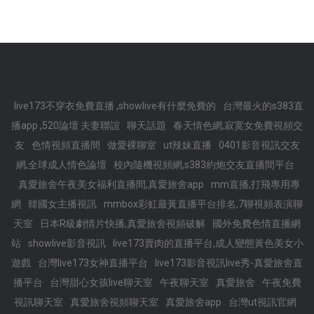
live173不穿衣免費直播 ,showlive有什麼免費的
台灣最火的s383直
播app ,520論壇 夫妻聯誼
聊天話題
春天情色網,寂寞女免費視頻交
友
色情視頻直播間
做愛裸聊室
ut辣妹直播
0401影音視訊交友
網,全球成人情色論壇
校內隨機視頻網,s383約炮交友直播間平台
真愛旅舍午夜美女福利直播間,真愛旅舍app
mm直播,打飛專用專
網
韓國女主播視訊
mmbox彩虹最黃直播平台排名,7聊視頻表演聊
天室
日本R級劇情片快播,真愛旅舍視頻破解
國外免費色情直播網
站
showlive影音視訊
live173賣肉的直播平台,成人變態黃色美女小
遊戲
台灣live173女神直播平台
live173影音視訊live秀-真愛旅舍直
播平台
台灣甜心女孩live聊天室
午夜聊天室
真愛旅舍
午夜免費
視訊聊天室
真愛旅舍視頻聊天室
真愛旅舍app
台灣ut視訊官網