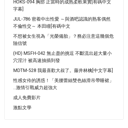
HOKS-094 胸部 正當時的成熟柔軟果實[有碼中文
字幕]
JUL-786 密着中出性愛 ～與酒吧認識的熟客偶然
不倫性交～ 本田瞳[有碼中文
不想被女生視為「光榮備胎」？務必注意這幾個危
險信號
(HD) MSFH-042 無止盡的挑逗 不斷流出超大量小
穴淫汁 被高速抽插到發
MDTM-528 我最喜歡大叔了。藤井林檎[中文字幕]
性感女伶的誘惑！「美腰蕾絲雙色絲滑吊帶睡裙」
…激情引戰威力超強大
成人免費影片
激點文學