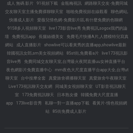
成人 無碼 影片
91視頻下載
金瓶梅視訊
網路聊天交友-免費同城
交友聊天室主播免費祼聊聊天室
啪啪免費視頻在線觀看
聊色網站,
快播成人影片
愛薇兒情色網-免費影片區,有什麼免費的色聊網
9158多人視頻聊天室
live173影音live秀 免費視訊,sogox我們的論
壇
免費視訊app
長腿絲襪美女
免費毛片快播A片,人體模特兒寫真
網站
成人直播影片
showlive可以看黃秀的直播app,showlive最新
韓國視訊女郎,sm美女視頻網站
85st街,免費看a片
live173視訊影
音live秀
免費同城交友聊天室,台灣最火夜間直播uu女神直播平台
夜色網影片免費直播中心
mm夜色大尺度直播平台app大全,台灣ut
聊天室
台中按摩全套
真愛旅舍裸播聊天室
真愛旅舍午夜聊天室
Live173視訊聊天交友網
同城美女視頻聊天室
UT影音視訊聊天
室
173免費視訊聊天
日本熟女優
韓國免費大尺度直播
app
173live影音秀
私聊一對一直播app下載
看黃片-情色視頻網
站
85街免費成人影片