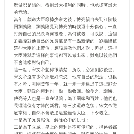
麼做都是錯的。得到最大權利的同時，也承擔著最大
的危險。
當年，顧命大臣廢掉少帝之後，博亮親自去到江陵接
回劉義隆，劉義隆見到博亮的時候還十分傷心，一直
打聽自己的兄長為何被廢，為何被殺，可以說，這個
劉義隆對他自己的兄長還是有一點親情的。劉義隆被
這些大臣推上帝位，應該感激他們才對，但是，這些
大臣連弒君這樣的事情都可以做出來，難免以後他們
不會這樣對待自己。
這一點，宋文帝想得很清楚，所以，必須剷除後患。
宋文帝沒有少帝那麼好忽悠，他有自己的想法，也很
有才幹，剛剛登帝一年，就一步一步逼退了這些顧命
大臣，朝政的權利也一點一點收回。徐羨之、謝晦、
傅亮等人也是一直在退讓，為了國家和百姓，他們也
畏懼這位有才幹的新君。等三次還政之後，宋文帝徹
底掌權，自然不會放過這些顧命大臣，下令殺之。
一是為了兄長報仇，解除心中的仇恨；
二是為了立威，皇上的權利是不可侵犯的，擋路者都