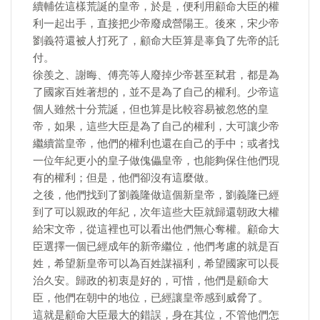
續輔佐這樣荒誕的皇帝，於是，便利用顧命大臣的權
利一起出手，直接把少帝廢成營陽王。後來，宋少帝
劉義符還被人打死了，顧命大臣算是辜負了先帝的託
付。
徐羨之、謝晦、傅亮等人廢掉少帝甚至弒君，都是為
了國家百姓著想的，並不是為了自己的權利。少帝這
個人雖然十分荒誕，但也算是比較容易被忽悠的皇
帝，如果，這些大臣是為了自己的權利，大可讓少帝
繼續當皇帝，他們的權利也還在自己的手中；或者找
一位年紀更小的皇子做傀儡皇帝，也能夠保住他們現
有的權利；但是，他們卻沒有這麼做。
之後，他們找到了劉義隆做這個新皇帝，劉義隆已經
到了可以親政的年紀，次年這些大臣就歸還朝政大權
給宋文帝，從這裡也可以看出他們無心奪權。顧命大
臣選擇一個已經成年的新帝繼位，他們考慮的就是百
姓，希望新皇帝可以為百姓謀福利，希望國家可以長
治久安。歸政的初衷是好的，可惜，他們是顧命大
臣，他們在朝中的地位，已經讓皇帝感到威脅了。
這就是顧命大臣最大的錯誤，身在其位，不管他們怎