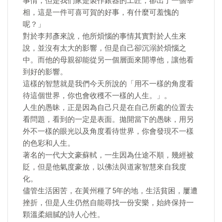
事情，但是我們家是製作銀器的工匠，卻出了一個宰
相，這是一件可喜可賀的好事，有什麼可羞愧的
呢？」
對於李邦彥來說，他所煩惱的事情其實對於人生來
說，並沒有太大的影響，但是自己卻沉溺於煩惱之
中。而他的母親卻能從另一個層面來開導他，讓他看
到好的影響。
這樣的智慧就是我們今天所說的「用不一樣的角度看
待這個世界，你也會收穫不一樣的人生。」。
人生的愚昧，正是因為自己只是在自己所處的位置去
看問題，看到的一定是表面。拋開當下的愚昧，用另
外不一樣的眼光以及角度看待世界，你會發現不一樣
的色彩和人生。
著名的一代大文豪蘇軾，一生因為仕途不順，幾經被
貶，但是他氣度豪放，以佛法與道家智慧來自我度
化。
儘管生活困苦，在黃州種了5年的地，生活貧困，屢遭
挫折，但是人生仍然自能尋找一份安樂，始終保持一
顆溫柔細膩的詩人心性。