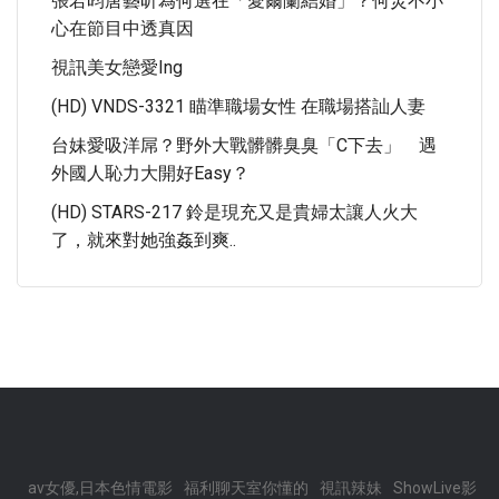
張若昀唐藝昕為何選在「愛爾蘭結婚」？何炅不小
心在節目中透真因
視訊美女戀愛ing
(HD) VNDS-3321 瞄準職場女性 在職場搭訕人妻
台妹愛吸洋屌？野外大戰髒髒臭臭「C下去」 遇
外國人恥力大開好easy？
(HD) STARS-217 鈴是現充又是貴婦太讓人火大
了，就來對她強姦到爽..
av女優,日本色情電影
福利聊天室你懂的
視訊辣妹
ShowLive影