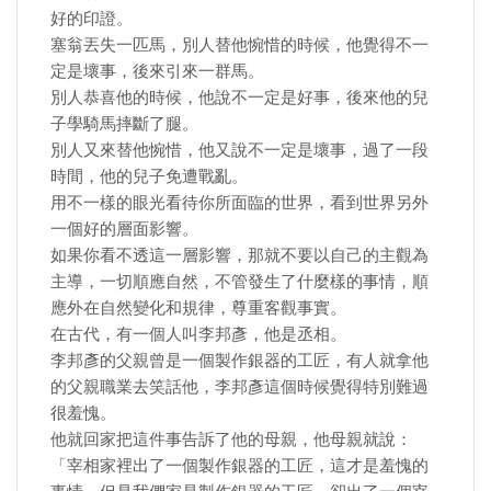
好的印證。
塞翁丟失一匹馬，別人替他惋惜的時候，他覺得不一
定是壞事，後來引來一群馬。
別人恭喜他的時候，他說不一定是好事，後來他的兒
子學騎馬摔斷了腿。
別人又來替他惋惜，他又說不一定是壞事，過了一段
時間，他的兒子免遭戰亂。
用不一樣的眼光看待你所面臨的世界，看到世界另外
一個好的層面影響。
如果你看不透這一層影響，那就不要以自己的主觀為
主導，一切順應自然，不管發生了什麼樣的事情，順
應外在自然變化和規律，尊重客觀事實。
在古代，有一個人叫李邦彥，他是丞相。
李邦彥的父親曾是一個製作銀器的工匠，有人就拿他
的父親職業去笑話他，李邦彥這個時候覺得特別難過
很羞愧。
他就回家把這件事告訴了他的母親，他母親就說：
「宰相家裡出了一個製作銀器的工匠，這才是羞愧的