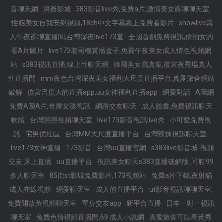
音聊天網
洪爺影城
383影音live秀,免費a片,激情美女裸聊聊天室
性感美女自我安慰視頻,18ch中文字幕線上免費看影片
showlive真
人午夜裸聊直播間,台灣深夜live173直
全國首創免費視訊,偷拍女的
看A片圖片
live173老司機黃播盒子,免費午夜美女成人情色視頻網
站
s383視訊直播,線上性聊天網
韓國美女寫真集,後宮夜秀場真人
性直播間
mm夜色台灣深夜美女福利大尺度直播平台,真愛旅舍網站
破解
後宮尺度大的直播app,uu女神福利直播app
網愛對話
A圖網
免費A圖A片,奇摩女孩視訊
網路交友聊天
成人臉書,免費視訊聊天
軟體
台灣戀戀視頻聊天室
live173影音視訊live秀
小可愛免費視
訊
宅男优社區
台灣MM大尺度直播平台
台灣辣妹視訊聊天室
live173女神直播
173影音
台灣uu直播官網
s383live影音城-視頻
交友 床上直播
uu直播平台
視訊美女聊天s383直播破解版 ,可聊99
多人聊天室
85街st影城免費影片,173視頻站
免費a片下載,夜射貓
成人在線視頻
網愛聊天室
成人的直播平台
ut影音視訊聊聊天室,
免費開放黃視頻聊天室
單身交友app
新平台直播
日本一對一視訊
聊天室
兔費色情視頻直播間,69 成人小說網
真愛旅舍可以看黃秀