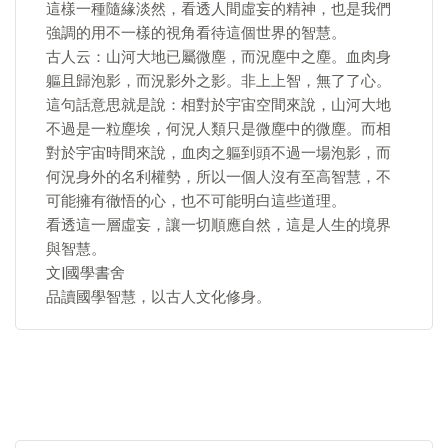
這樣一種隨緣淡然，看透人間虛妄的精神，也是我們
強調的用不一樣的視角看待這個世界的智慧。
古人云：山河大地已屬微塵，而況塵中之塵。血肉身
軀且歸泡影，而況影外之影。非上上智，無了了心。
這句話意思就是說：相對於宇宙空間來說，山河大地
不過是一粒塵埃，何況人類只是微塵中的微塵。而相
對於宇宙時間來說，血肉之軀到頭不過一場泡影，而
何況身外的名利權勢，所以一個人沒有至高智慧，不
可能擁有徹悟的心，也不可能明白這些道理。
看透這一層虛妄，讓一切順應自然，這是人生的境界
與智慧。
文|國學書舍
品讀國學智慧，以古人文化修身。