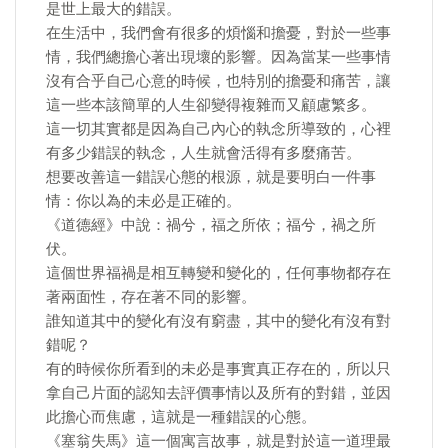
是世上最大的錯誤。
在生活中，我們會有很多的煩惱和擔憂，對於一些事
情，我們總擔心著出現壞的影響。因為當某一些事情
沒有合乎自己心意的時候，也特別的擔憂和痛苦，讓
這一些本該簡單的人生卻變得複雜而又顧慮繁多。
這一切其實都是因為自己內心的執念所導致的，心裡
有多少錯誤的執念，人生就會活得有多麼痛苦。
想要改善這一錯誤心態的根源，就是要明白一件事
情：你以為的未必是正確的。
《道德經》中說：禍兮，福之所依；福兮，禍之所
伏。
這個世界福禍是相互轉變和變化的，任何事物都存在
著兩面性，存在著不同的影響。
誰知道其中的變化有沒有窮盡，其中的變化有沒有對
錯呢？
有的時候你所看到的未必是事實真正存在的，所以只
拿自己片面的認知去評價事情以及所有的對錯，並因
此擔心而焦慮，這就是一種錯誤的心態。
《塞翁失馬》這一個寓言故事，就是對於這一道理最