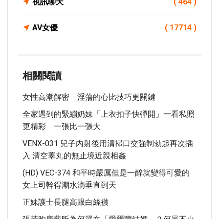
視訊聊天
( 464 )
AV女優
( 17714 )
相關閱讀
女性高潮解密 淫蕩的心比技巧更關鍵
全家遇到的緊繃奶妹「上衣扣子快彈開」一看私照
更精彩 一張比一張大
VENX-031 兒子內射後用清掃口交強制勃起再次插
入 清空睪丸的無止境近親相姦
(HD) VEC-374 和平時嚴厲但是一醉就變得可愛的
女上司幹得潮水滴垂直到天
正妹護士長腿高跟白絲襪