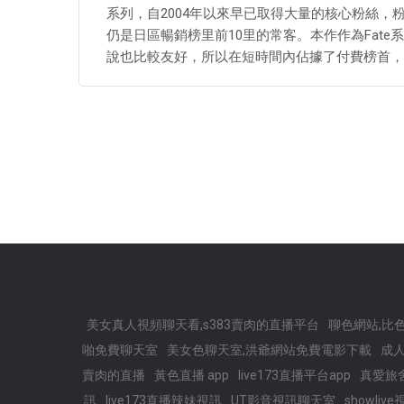
系列，自2004年以來早已取得大量的核心粉絲，
仍是日區暢銷榜里前10里的常客。本作作為Fat
說也比較友好，所以在短時間內佔據了付費榜首，
美女真人視頻聊天看,s383賣肉的直播平台
聊色網站,比
啪免費聊天室
美女色聊天室,洪爺網站免費電影下載
成人
賣肉的直播
黃色直播 app
live173直播平台app
真愛旅
訊
live173直播辣妹視訊
UT影音視訊聊天室
showli