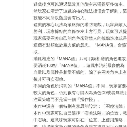
遊戲後也可以通過擊敗其他御主來獲得更多御主。
然玩家在清楚了遊戲的核心玩法後便會了解到，這
技能不同所以難度會有出入。
遊戲的核心玩法為策略類的塔防遊戲，玩家與敵人
勝利，玩家據點的血條在左上方可見，玩家可以提
玩家需要召喚自己的角色來對敵人的據點進攻或是
這個有點類似於魔力值的意思。「MANA值」會
取。
消耗相應的「MANA值」即可召喚相應的角色進攻
要消耗100點「MANA值」，遊戲中消耗最多的為
血量以及屬性是相當不錯的。除了在召喚角色上有
後才可再次召喚。
不同的角色所消耗的「MANA值」不同，玩家需要
較大的角色，否則很有可能因為角色CD或者無法
注重策略而不是當一個「操作怪」。
本作中還有一個特別有意思的設定：「召喚法陣」
本作中玩家可以自己選擇「召喚法陣」的位置，戰
中召喚。這意味玩家可以在「位置」上使用策略，
後，繞過敵方新召喚的角色直接在據點附近召喚角