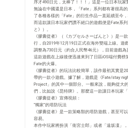
序才490日元，太棒了！！！」這是一位日本玩家
無論在中國還是日本，「Fate」系列都有著很高的人氣，
了各種各樣的「Fate」的衍生作品一直延續至今，
而這款讓日本玩家們讚不絕口的遊戲便是Fate
と》）。
《膠囊從者》（《カプセルさーばんと》）是一款二次元塔防
行，自2019年12月19日正式在海外雙端上線。遊戲
調整為730日元（約合人民幣46元），目前遊戲為
這款遊戲在上線後便迅速來到了日區iOS端付費
Fate的火爆。
《膠囊從者》的玩法比較簡單，該作最初其實是2014 年在PS
帶的一款小遊戲。據了解，遊戲是《Fate/stay night》的1
Project」的其中一個部分。一般來說，能夠
們，比如說《昆特牌》。那麼這一款讓日本玩家「
《膠囊從者》宣傳視頻：
"獨家"的塔防玩法
《膠囊從者》是一款策略類的塔防遊戲，甚至可以
容易。
本作中玩家將扮演「衛宮士郎」或者「遠坂凜」，