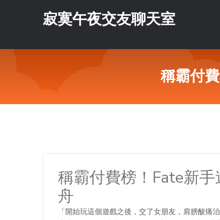
寂寞午夜交友聊天室
稱霸付費
稱霸付費榜！Fate新
舟
「開始玩這個遊戲之後，交了女朋友，肩膀酸痛治