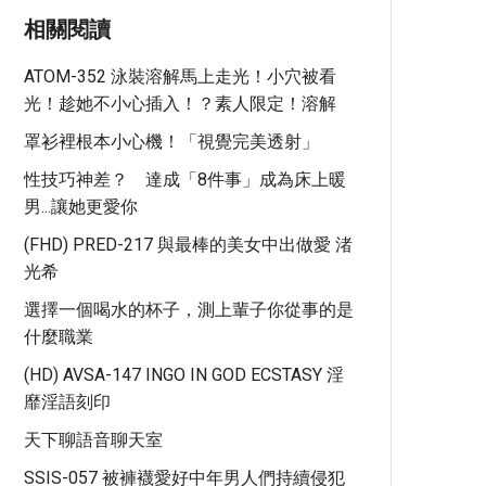
相關閱讀
ATOM-352 泳裝溶解馬上走光！小穴被看
光！趁她不小心插入！？素人限定！溶解
罩衫裡根本小心機！「視覺完美透射」
性技巧神差？ 達成「8件事」成為床上暖
男...讓她更愛你
(FHD) PRED-217 與最棒的美女中出做愛 渚
光希
選擇一個喝水的杯子，測上輩子你從事的是
什麼職業
(HD) AVSA-147 INGO IN GOD ECSTASY 淫
靡淫語刻印
天下聊語音聊天室
SSIS-057 被褲襪愛好中年男人們持續侵犯