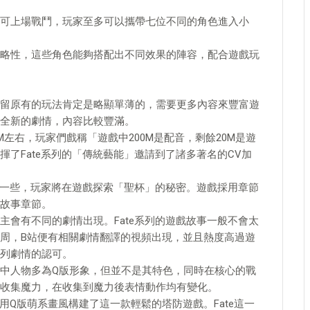
可上場戰鬥，玩家至多可以攜帶七位不同的角色進入小
略性，這些角色能夠搭配出不同效果的陣容，配合遊戲玩
留原有的玩法肯定是略顯單薄的，需要更多內容來豐富遊
全新的劇情，內容比較豐滿。
左右，玩家們戲稱「遊戲中200M是配音，剩餘20M是遊
了Fate系列的「傳統藝能」邀請到了諸多著名的CV加
獨立一些，玩家將在遊戲探索「聖杯」的秘密。遊戲採用章節
故事章節。
主會有不同的劇情出現。Fate系列的遊戲故事一般不會太
周，B站便有相關劇情翻譯的視頻出現，並且熱度高過遊
列劇情的認可。
中人物多為Q版形象，但並不是其特色，同時在核心的戰
收集魔力，在收集到魔力後表情動作均有變化。
用Q版萌系畫風構建了這一款輕鬆的塔防遊戲。Fate這一