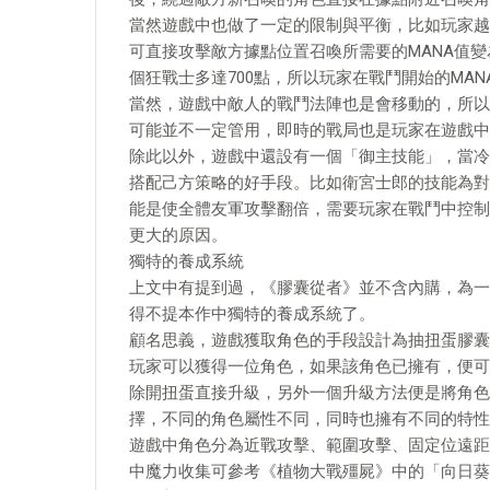
當然遊戲中也做了一定的限制與平衡，比如玩家越
可直接攻擊敵方據點位置召喚所需要的MANA值變為
個狂戰士多達700點，所以玩家在戰鬥開始的MA
當然，遊戲中敵人的戰鬥法陣也是會移動的，所以
可能並不一定管用，即時的戰局也是玩家在遊戲中
除此以外，遊戲中還設有一個「御主技能」，當冷
搭配己方策略的好手段。比如衛宮士郎的技能為對
能是使全體友軍攻擊翻倍，需要玩家在戰鬥中控制
更大的原因。
獨特的養成系統
上文中有提到過，《膠囊從者》並不含內購，為一
得不提本作中獨特的養成系統了。
顧名思義，遊戲獲取角色的手段設計為抽扭蛋膠囊
玩家可以獲得一位角色，如果該角色已擁有，便可
除開扭蛋直接升級，另外一個升級方法便是將角色
擇，不同的角色屬性不同，同時也擁有不同的特性
遊戲中角色分為近戰攻擊、範圍攻擊、固定位遠距
中魔力收集可參考《植物大戰殭屍》中的「向日葵