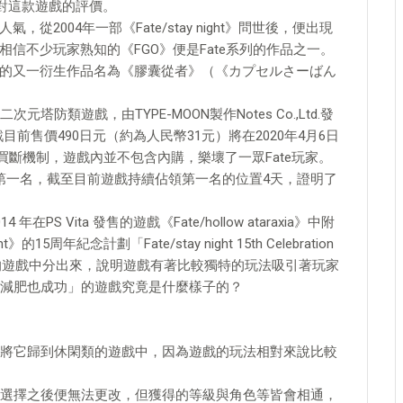
對這款遊戲的評價。
從2004年一部《Fate/stay night》問世後，便出現
相信不少玩家熟知的《FGO》便是Fate系列的作品之一。
系列的又一衍生作品名為《膠囊從者》（《カプセルさーばん
類遊戲，由TYPE-MOON製作Notes Co.,Ltd.發
目前售價490日元（約為人民幣31元）將在2020年4月6日
買斷機制，遊戲內並不包含內購，樂壞了一眾Fate玩家。
榜第一名，截至目前遊戲持續佔領第一名的位置4天，證明了
 Vita 發售的遊戲《Fate/hollow ataraxia》中附
5周年紀念計劃「Fate/stay night 15th Celebration
從大的遊戲中分出來，說明遊戲有著比較獨特的玩法吸引著玩家
減肥也成功」的遊戲究竟是什麼樣子的？
將它歸到休閑類的遊戲中，因為遊戲的玩法相對來說比較
選擇之後便無法更改，但獲得的等級與角色等皆會相通，