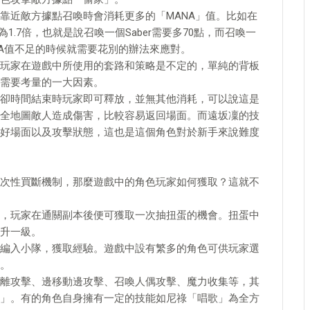
靠近敵方據點召喚時會消耗更多的「MANA」值。比如在
1.7倍，也就是說召喚一個Saber需要多70點，而召喚一
NA值不足的時候就需要花別的辦法來應對。
玩家在遊戲中所使用的套路和策略是不定的，單純的背板
需要考量的一大因素。
卻時間結束時玩家即可釋放，並無其他消耗，可以說這是
全地圖敵人造成傷害，比較容易返回場面。而遠坂凜的技
好場面以及攻擊狀態，這也是這個角色對於新手來說難度
次性買斷機制，那麼遊戲中的角色玩家如何獲取？這就不
，玩家在通關副本後便可獲取一次抽扭蛋的機會。扭蛋中
升一級。
編入小隊，獲取經驗。遊戲中設有繁多的角色可供玩家選
。
離攻擊、邊移動邊攻擊、召喚人偶攻擊、魔力收集等，其
」。有的角色自身擁有一定的技能如尼祿「唱歌」為全方