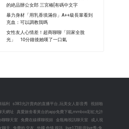
的絶品辦公女郎 三宮椿[有碼中文字
暴力身材「用乳香填滿你」A++級長輩看到
充血：可以調教我嗎
女性友人心情差！超商聊聊「回家全脫
光」 10分鐘後她嘆了一口氣
頻福利
s383允許賣肉的直播平台 ,玩美女人影音秀
視頻啪
聊天網址
真愛旅舍看黃台的app免費下載,mmbox彩虹允許
uo聊聊天室
免費在線裸聊視頻
金瓶梅視訊聊天室
成人視
美女聊天
免費的 交友
外國 色情 視訊
live173影音live秀-免