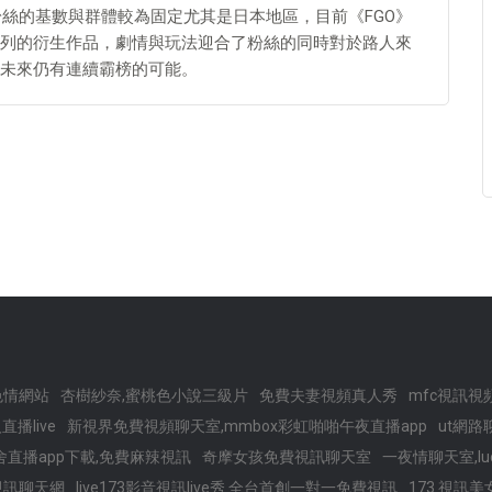
粉絲的基數與群體較為固定尤其是日本地區，目前《FGO》
e系列的衍生作品，劇情與玩法迎合了粉絲的同時對於路人來
未來仍有連續霸榜的可能。
色情網站
杏樹紗奈,蜜桃色小說三級片
免費夫妻視頻真人秀
mfc視訊視
直播live
新視界免費視頻聊天室,mmbox彩虹啪啪午夜直播app
ut網路
舍直播app下載,免費麻辣視訊
奇摩女孩免費視訊聊天室
一夜情聊天室,l
ve視訊聊天網
live173影音視訊live秀 全台首創一對一免費視訊
173 視訊