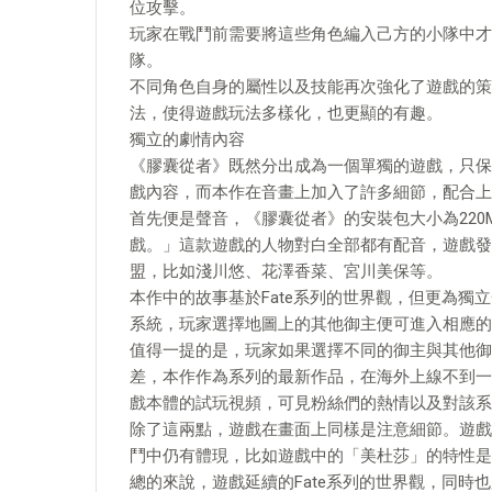
位攻擊。
玩家在戰鬥前需要將這些角色編入己方的小隊中才
隊。
不同角色自身的屬性以及技能再次強化了遊戲的策
法，使得遊戲玩法多樣化，也更顯的有趣。
獨立的劇情內容
《膠囊從者》既然分出成為一個單獨的遊戲，只保
戲內容，而本作在音畫上加入了許多細節，配合上
首先便是聲音，《膠囊從者》的安裝包大小為220M
戲。」這款遊戲的人物對白全部都有配音，遊戲發揮
盟，比如淺川悠、花澤香菜、宮川美保等。
本作中的故事基於Fate系列的世界觀，但更為
系統，玩家選擇地圖上的其他御主便可進入相應的
值得一提的是，玩家如果選擇不同的御主與其他御
差，本作作為系列的最新作品，在海外上線不到一
戲本體的試玩視頻，可見粉絲們的熱情以及對該系
除了這兩點，遊戲在畫面上同樣是注意細節。遊戲
鬥中仍有體現，比如遊戲中的「美杜莎」的特性是
總的來說，遊戲延續的Fate系列的世界觀，同時也