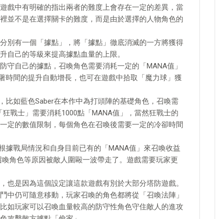
遊戲中有明確的指出兩者的難度上會存在一定的差異，當
裡並不是在選擇關卡的難度，而是由於選擇的人物角色的
分別有一個「據點」，將「據點」徹底消滅的一方將獲得
升自己的等級來提高據點血量的上限。
防守自己的據點，召喚角色需要消耗一定的「MANA值」
隨著時間的提升自動增長，也可在遊戲中拾取「魔力球」獲
，比如藍色Saber在本作中為打頭陣的基礎角色，召喚需
「狂戰士」需要消耗1000點「MANA值」，當然狂戰士的
一定的數值限制，每個角色在召喚後需要一定的冷卻時間
根據戰局情況和自身目前已有的「MANA值」來召喚收益
召喚角色等原因被敵人圍毆一波帶走了。遊戲需要玩家更
，也是因為這個設定讓這款遊戲有別於大部分塔防遊戲。
鬥中仍可隨意移動，玩家召喚的角色都將從「召喚法陣」
比如玩家可以召喚血量較高的防守性角色守住敵人的進攻
色攻擊敵方據點「偷家」。