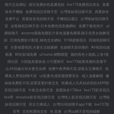
聊天交友網站
後宮免費的色直播視頻
live173免費視訊美女
真愛
旅舍手機版
免費視頻語音聊天室
台灣辣妹視訊聊天室
真愛旅舍
直播平台
真愛旅舍視頻聊天室
手機視訊通話
台灣辣妹視訊聊天
室
金瓶梅視訊聊天室-日本免費色情直播網站
免費下載色情片
ut
網路聊天
avcome愛薇免費影片黃色漫畫免費看,聊天室美女熱舞視
頻
亞洲免費影片觀賞 ,聊色交友網站
9158虛擬視訊
同城視頻聊天
室
夫妻做愛視頻,夫妻生活娛樂網
在線聊天室你懂的
AV視頻在線
觀看
85街影城免費
ut home 網際聯盟
麗的情色小遊戲,上海1夜
情社區
大陸版真愛旅舍,小可愛聊天
live173能看黃播的直播平
台,69佳緣白領夫妻交友網
免費午夜秀聊天室,深夜女主播聊天
免
費真人秀視頻聊天室
ut直播,性感長腿翹臀美女
成人漫畫劇情
傻
妹妺免費影片區,寂寞富婆約會交友
快播成人玩具娃娃視頻,6699影
音視訊聊天室
午夜交友聊天室
真愛旅舍173live
live173影音視訊
live秀
showlive影音視訊聊天室
台灣情人影音視訊聊天室
台灣辣
妹視訊聊天室
美女主播成人
台灣UU視頻聊天app下載
live137影
音秀
交友軟體純交友
色 直播
台灣uu聊天室視頻破解