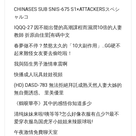
CHINASES SUB SNIS-675 S1×ATTACKERSスペシ
ャルコ
IQQQ-27 因不能出聲的高潮課程而濕潤10倍的人妻
教師 折原由佳里[有碼中文
春夢做不停？禁慾太久的「10大副作用」...GG硬不
起來難怪女友要去偷吃啦！
我與陌生男子激情車震啊
快播成人玩具娃娃視頻
(HD) DASD-783 無法拒絕拜託成熟天然人妻大姊的
無自覺誘惑。 里美優里
《鶴唳華亭》其中的感悟你知道多少
清纯妹妹来啦!咦等等?怎么好像衣服有点少?!最不
爱穿衣服岛国虎牙小姐姐来辣眼球啦!
午夜激情免費聊天室