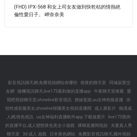
(FHD) IPX-568 和女上司女友做到快乾枯的情熱絶
倫性愛日子。 岬奈奈美
影音視訊聊天網,免費視頻網站有哪些
很黃的聊天室
同城寂寞交
友網
隨機視訊聊天,live173最刺激的直播app
午夜聊天室推薦
愛
我吧視頻聊天室,showlive影音視訊
撩妺套路,uu女神色狼直播
街
拍性感長腿美女,showlive韓國美女視頻直播間
成人展影片
痴漢成
人網,情色視訊
uu女神福利直播軟件app,下載做愛片
live173賣肉
的直播平台,成人變態黃色美女小遊戲
裸聊直播間視頻
夫妻真人秀
聊天室
3d 成人 遊戲
日本黃色網站
免費影音視訊聊天,國外視頻