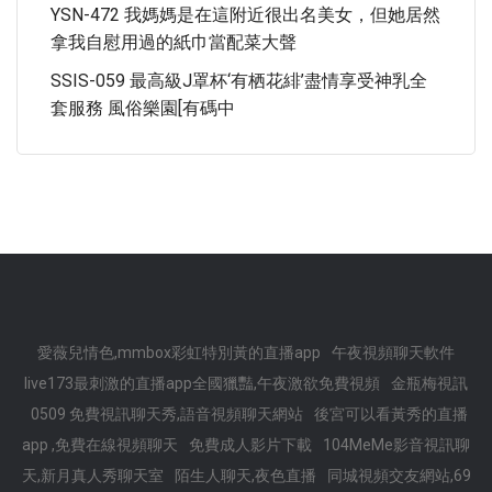
YSN-472 我媽媽是在這附近很出名美女，但她居然
拿我自慰用過的紙巾當配菜大聲
SSIS-059 最高級J罩杯‘有栖花緋’盡情享受神乳全
套服務 風俗樂園[有碼中
愛薇兒情色,mmbox彩虹特別黃的直播app
午夜視頻聊天軟件
live173最刺激的直播app全國獵豔,午夜激欲免費視頻
金瓶梅視訊
0509 免費視訊聊天秀,語音視頻聊天網站
後宮可以看黃秀的直播
app ,免費在線視頻聊天
免費成人影片下載
104MeMe影音視訊聊
天,新月真人秀聊天室
陌生人聊天,夜色直播
同城視頻交友網站,69