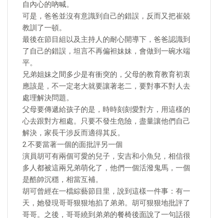
自內心的吶喊。
可是，爸爸並沒有意識到自己的錯誤，反而又把崔兢
教訓了一頓。
最後在節目組以及主持人的耐心開導下，爸爸認識到
了自己的錯誤，坦言不再偏袒妹妹，會做到一碗水端
平。
兄弟姐妹之間多少是有衝突的，父母的教育教育初衷
應該是，不一定老大就要讓著老二，要對事不對人去
處理解決問題。
父母要傳遞給孩子的是，時時刻刻愛對方，用這樣的
心去跟對方相處。只要不發生危險，盡量讓他們自己
解決，家長干涉反而適得其反。
2.不要當著一個的面批評另一個
演員胡可有兩個可愛的兒子，安吉和小魚兒，相信很
多人都被這兩兄弟萌化了，他們一個活潑鬼馬，一個
是酷帥沉穩，相當互補。
胡可曾經在一檔綜藝節目里，說到這樣一件事：有一
天，她發現哥哥狠狠地掐了弟弟。胡可狠狠地批評了
哥哥。之後，哥哥繞到弟弟的餐椅後面說了一句話很