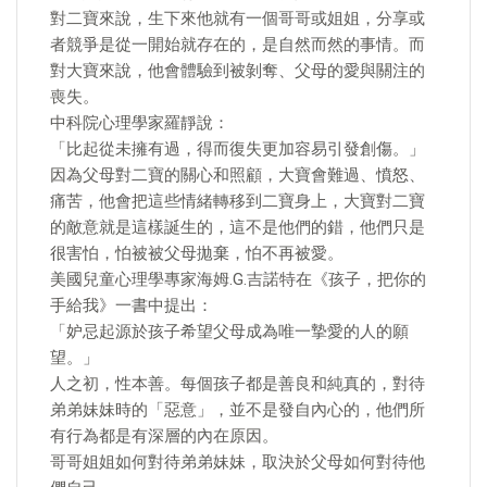
對二寶來說，生下來他就有一個哥哥或姐姐，分享或
者競爭是從一開始就存在的，是自然而然的事情。而
對大寶來說，他會體驗到被剝奪、父母的愛與關注的
喪失。
中科院心理學家羅靜說：
「比起從未擁有過，得而復失更加容易引發創傷。」
因為父母對二寶的關心和照顧，大寶會難過、憤怒、
痛苦，他會把這些情緒轉移到二寶身上，大寶對二寶
的敵意就是這樣誕生的，這不是他們的錯，他們只是
很害怕，怕被被父母拋棄，怕不再被愛。
美國兒童心理學專家海姆.G.吉諾特在《孩子，把你的
手給我》一書中提出：
「妒忌起源於孩子希望父母成為唯一摯愛的人的願
望。」
人之初，性本善。每個孩子都是善良和純真的，對待
弟弟妹妹時的「惡意」，並不是發自內心的，他們所
有行為都是有深層的內在原因。
哥哥姐姐如何對待弟弟妹妹，取決於父母如何對待他