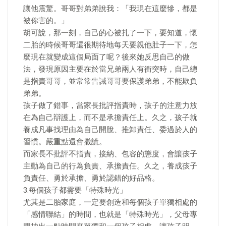
讓他震驚。哥哥對弟弟說我：「我現在這麼慘，都是
被你害的。」
胡可說，那一刻，自己的心被扎了一下，要知道，懷
二胎的時候哥哥還很期待地每天要親他肚子一下，怎
麼現在就變成這個局面了呢？後來她反思自己的做
法，發現原因主要在於當兄弟兩人有衝突時，自己總
是指責哥哥，並常常告誡哥哥要保護弟弟，不能欺負
弟弟。
孩子做了錯事，當家長批評指責時，孩子的注意力放
在為自己辯護上，而不是承擔責任上。久之，孩子就
養成凡事找理由為自己開脫、推卸責任、委過於人的
習慣。嚴重點還會撒謊。
而家長不批評不指責，接納、包容的態度，會讓孩子
主動為自己的行為負責、承擔責任。久之，養成孩子
負責任、勇於承擔、勇於認錯的好品格。
3.每個孩子都需要「特殊時光」
尤其是二胎家庭，一定要創造和每個孩子單獨相處的
「感情聯結」的時間，也就是「特殊時光」，父母專