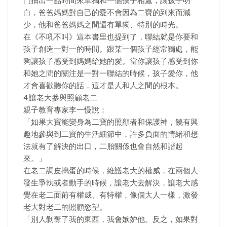
門抽出一點時間來單獨和一個孩子相處，讓孩子明
白，爸爸媽媽對自己的愛不會因為二寶的到來而減
少，他和爸爸媽媽之間還有單獨、特別的時光。
在《不吼不叫》這本書里也提到了，聯結就是你要和
孩子創造一對一的時間。跟某一個孩子經常獨處，能
夠讓孩子感受到媽媽給她的愛。當你讓孩子感受到你
和她之間的關注是一對一聯結的時候，孩子愛你，他
才會喜歡聽你的話，這才是人和人之間的根本。
4.讓老大參與照顧老二
親子教育專家李一慢說：
「如果大寶能變身為二寶的照顧者和保護神，饒有興
趣地參與到二寶的生活細節中，許多負面的情緒和想
法就有了解決的出口，二胎關係也會自然和諧起
來。」
在老二調皮搗蛋的時候，維護老大的權威，在兩個人
發生爭執或者動手的時候，讓老大去解決，讓老大感
覺在老二面前有權威、有特權，像個大人一樣，激發
老大對老二的照顧慾望。
「別人剝奪了我的東西，我會嫉妒他。反之，如果對