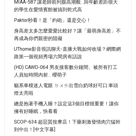
MIAA-587 讓老師前列腺高潮般…與年齡差距很大
的學生在愛情賓館被搞到乾式高
Paktor秒看！是「約砲」還是交心！
身高差太多怎麼愛愛比較好？讓「最萌身高差」不
再成為你們親密的阻礙
UThome影音視訊聊天-直播大戰如何收場？網際網
路第一個視頻秀場六間房有話說
(HD) CAWD-064 男友接客數分鐘間、被所有打工
人員短時間內射… 櫻萌子
貓系車模迷人電眼 ㄉㄨㄞ出雪白奶球好可口:車頭
燈太亮啦
總是抱著手機入睡？設定這3個目標很重要！讓你
擁有好睡眠，快看看
SCOP-634 超惡質按摩店！下藥刺激發情肉穴猛幹
到中出！[中文字幕]