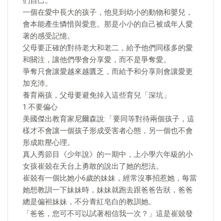
們自己。
一個在愛中長大的孩子，他見到幼小的動物和嬰兒，
會本能產生憐惜與愛意。那是小小的自己被成年人愛
著的感受記憶。
父母要正確的對待老大和老二，給予他們同樣多的愛
和關注，讓他們學會分享愛，而不是爭奪愛。
爭奪只會讓愛越來越匱乏，而給予和分享則會讓愛更
加充沛。
養育兩孩，父母要避免掉入這些育兒「深坑」
1.不要偏心
美國傑出教育家尼爾森說:「要同等對待兩個孩子，這
樣才不會讓一個孩子形成受害者心態，另一個也不會
形成欺壓心理。
真人秀節目《少年說》的一期中，上小學六年級的小
女孩崔兢在天台上勇敢的說出了她的想法。
崔兢有一個比她小6歲的妹妹，經常沒事招惹她，每當
她想教訓一下妹妹時，妹妹就跑去跟爸爸告狀，爸爸
總是偏袒妹妹，不分青紅皂白的教訓她。
「爸爸，您可不可以試著相信我一次？」這是崔兢發