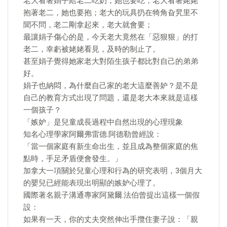
老大看著娟子給老二吃奶，她也要吃；老大看著姥姥
抱著老二，她也要抱；老大的玩具扔在犄角旮旯里不
聞不問，老二剛拿起來，老大就會要；
最讓娟子傷心的是，今天老大竟然在「惡狠狠」的打
老二，幸虧被姥姥看見，及時的制止了。
甚至娟子覺得她家老大對陌生孩子都比對自己的弟弟
好。
娟子也納悶，為什麼自己家的老大這麼善妒？是不是
自己的教育方式出現了問題，還是老大本來就是這樣
一個孩子？
「嫉妒」是兒童成長過程中自然出現的心理現象
知名心理學家阿爾弗雷德.阿德勒曾經說：
「當一個家庭有新生命出生，並且成為整個家庭的焦
點時，手足矛盾便會發生。」
加拿大一項關於兒童心理和行為的研究表明，3個月大
的嬰兒已經能表現出明顯的嫉妒心理了。
國際著名親子溝通專家阿黛爾.法伯曾提出這樣一個假
設：
如果有一天，你的丈夫突然伸出手攬住妻子說：「親