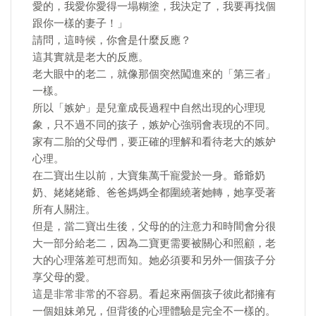
愛的，我愛你愛得一塌糊塗，我決定了，我要再找個
跟你一樣的妻子！」
請問，這時候，你會是什麼反應？
這其實就是老大的反應。
老大眼中的老二，就像那個突然闖進來的「第三者」
一樣。
所以「嫉妒」是兒童成長過程中自然出現的心理現
象，只不過不同的孩子，嫉妒心強弱會表現的不同。
家有二胎的父母們，要正確的理解和看待老大的嫉妒
心理。
在二寶出生以前，大寶集萬千寵愛於一身。爺爺奶
奶、姥姥姥爺、爸爸媽媽全都圍繞著她轉，她享受著
所有人關注。
但是，當二寶出生後，父母的的注意力和時間會分很
大一部分給老二，因為二寶更需要被關心和照顧，老
大的心理落差可想而知。她必須要和另外一個孩子分
享父母的愛。
這是非常非常的不容易。看起來兩個孩子彼此都擁有
一個姐妹弟兄，但背後的心理體驗是完全不一樣的。