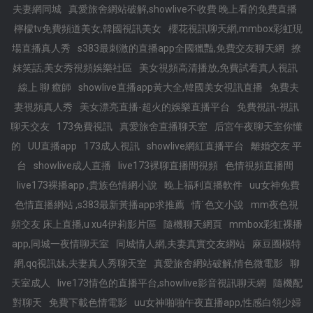
夫妻網同城
真愛旅舍網站破解,showlive不收費 晚上看的免費直播
檸檬tv免費頻道美女,韓國視訊美女
櫻花視訊聊天網,mmbox彩虹現
場直播真人秀
s383最刺激的直播app全國獵豔,免費交友聊天網
撩
妺笑話,美女秀視頻娛樂社區
美女視頻高清播放,免費試看真人視訊
線上 聊 癒師
showlive直播app黃大全,韓國美女視訊直播
免費夫
妻視頻真人秀
美女漂亮直播-超火的娛樂直播平台
免費視訊-視訊
聊天交友
173免費視訊
真愛旅舍直播聊天室
后宮午夜聊天室你懂
的
UU直播app
173成人視訊
showlive網紅直播平台
離婚交友 平
台
showlive成人直播
live173裸聊直播間視頻
色情視頻直播間
live173裸播app ,貴族色情網小說
晚上福利直播軟件
uu女神免費
色情直播網站 ,s383最新黃播app求推薦
情˙色文小說
mm夜色視
頻交友 床上直播,u xu4伊莉影片區
隨機聊天網頁
mmbox彩虹裸播
app,同城一夜情聊天室
同城情人網,夫妻真實交友網站
麻豆圈模特
網,qq視訊妹,夫妻真人秀聊天室
真愛旅舍網站破解,情色微電影
聊
天室成人
live173情色的直播平台,showlive影音視訊聊天網
隨機配
對聊天
免費下載色情電影
uu女神啪啪午夜直播app,性感白領少婦