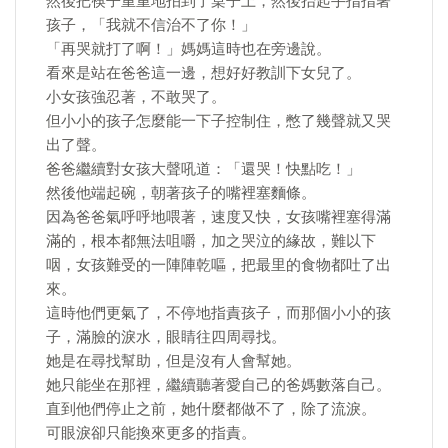
然後把筷子重重地拍到了桌子上，然後抬起手指指著
孩子，「我就不信治不了你！」
「再哭就打了啊！」媽媽這時也在旁邊說。
看來是站在爸爸這一邊，想好好教訓下女兒了。
小女孩強忍著，不敢哭了。
但小小的孩子怎麼能一下子控制住，憋了幾聲就又哭
出了聲。
爸爸繼續對女孩大聲吼道：「還哭！快點吃！」
然後他端起碗，朝著孩子的嘴裡塞麵條。
因為爸爸氣呼呼地喂著，速度又快，女孩嘴裡塞得滿
滿的，根本都無法咀嚼，加之哭泣的緣故，難以下
咽，女孩難受的一陣陣乾嘔，把最里的食物都吐了出
來。
這時他們更氣了，不停地指責孩子，而那個小小的孩
子，滿臉的淚水，眼睛往四周尋找。
她是在尋找幫助，但是沒有人會幫她。
她只能坐在那裡，繼續聽著愛自己的爸媽數落自己。
直到他們停止之前，她什麼都做不了，除了流淚。
可眼淚卻只能換來更多的指責。