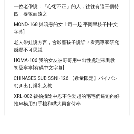
一位老僧說：「心術不正」的人，往往有這三個特
徵，要敬而遠之
MOND-168 與暗戀的女上司一起 平岡里枝子[中文
字幕]
老人帶娃說方言，會影響孩子說話？看完專家研究
感覺不可思議
HOMA-106 我的女友被哥哥用中出性處理來調教
初愛寧寧[有碼中文字幕]
CHINASES SUB SSNI-126 【数量限定】パイパン
むき出し爆乳女教
XRL-002 被拍攝途中忍不住勃起的宅宅們逼迫的好
推Ｍ模用打手槍和嘴大興奮侍奉