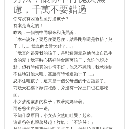
慮，千萬不要錯過
你有沒有凶過甚至打過孩子？
答案是肯定的！
昨晚，一個初中同學來和我哭訴：
「本來說好了要忍住要忍住，結果剛剛還是收拾了兒
子，哎……我真的太難太難了……」
「我真的很愛我的孩子，是那種願意為他付出自己生
命的愛！我平時心情好時會順著孩子，允許他頑皮
點，但有時候真的心情不好，他又不聽話，我就控制
不住地對他大吼，甚至有時候還動手了……」
忍不住吼孩子，這真是一個父母圈的千古話題了。
前幾天在樓下麵館吃飯，旁邊有一家三口也在那吃
面。
小女孩兩歲多的樣子，挨著媽媽坐著。
而爸爸坐在另一邊。
不知什麼原因，小女孩突然哇哇哭了起來。
這邊爸爸也跟著發起了脾氣：「不許哭！」