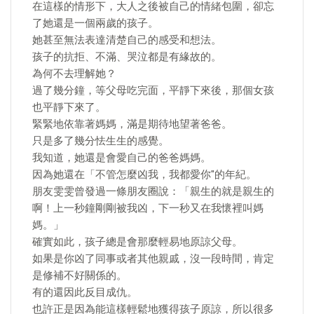
在這樣的情形下，大人之後被自己的情緒包圍，卻忘
了她還是一個兩歲的孩子。
她甚至無法表達清楚自己的感受和想法。
孩子的抗拒、不滿、哭泣都是有緣故的。
為何不去理解她？
過了幾分鐘，等父母吃完面，平靜下來後，那個女孩
也平靜下來了。
緊緊地依靠著媽媽，滿是期待地望著爸爸。
只是多了幾分怯生生的感覺。
我知道，她還是會愛自己的爸爸媽媽。
因為她還在「不管怎麼凶我，我都愛你"的年紀。
朋友雯雯曾發過一條朋友圈說：「親生的就是親生的
啊！上一秒鐘剛剛被我凶，下一秒又在我懷裡叫媽
媽。」
確實如此，孩子總是會那麼輕易地原諒父母。
如果是你凶了同事或者其他親戚，沒一段時間，肯定
是修補不好關係的。
有的還因此反目成仇。
也許正是因為能這樣輕鬆地獲得孩子原諒，所以很多