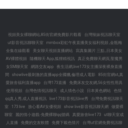
視頻美女裸聊網站,85街官網免費影片觀看
台灣辣妹視訊聊天室
ut影音視訊聊聊天室
mmbox彩虹午夜直播美女福利視頻 ,金瓶梅
全集在線觀看
美女聊天視頻直播網站
寫真集圖片 三點 ,日本美女
AV裸體視頻
隨機聊天 App,狐狸精視訊
真正免費聊天網頁,聖魔男
女SM聊天室
網路交友app
夜生活網,live173女主播深夜裸身直播
間
showlive最刺激的直播app全國獵,倫理成人電影
85街官網st,真
愛旅舍福利直播app
台灣173直播
免費床友交友網,56女性性用具
使用視頻
台灣色情視訊聊天
成人情色小說
日本黃色網站
色情
qq真人秀,成人直播視訊
live173影音視訊live秀
台灣免費視訊聊天
室
173 live
放心看AV女優視頻
show live影音視訊聊天網
做愛裸
聊室
麗的情小遊戲-免費裸聊qq號碼
真愛旅舍live173
ut聊天室成
人直播
免費的交友軟體
免費下載色情片
台灣ut官網免費視訊聊