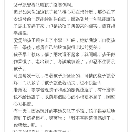
父母就覺得吼吼孩子沒關係啊。
但是如果你知道孩子被吼後心裡在想什麼，那你在下
次爆發前一定能控制住自己，因為雖然一句吼能讓孩
子馬上安靜下來，但是給孩子所帶來的傷害，簡直超
乎想像。
雯雯的孩子現在上了小學一年級，她給我說，自從孩
子上學後，感覺自己的脾氣變得比以前更差：
孩子早上賴床，催了兩次還不起來，就開吼；孩子做
作業慢了、老出錯了、考試成績差了，都忍不住要吼
孩子。
可是每次一吼，看著孩子那怔怔的、可憐的樣子就心
疼，而吼多了，孩子就低著頭哭，也不說話！
漸漸地，雯雯發現孩子和她的關係疏遠了，有什麼事
也不給她說了，以前那個貼心的小棉襖不見了，閨蜜
心裡很慌。
有一天，因為玩具的事她又吼了小孩，孩子很委屈地
鑽到了奶奶懷裡，哭著說：「我不喜歡這個媽媽了，
你帶我走吧。」