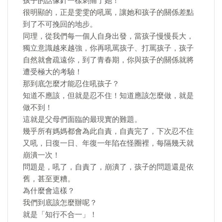
孩子的話像針一樣刺痛了她！
很明顯的，正是雯雯的吼罵，讓她和孩子的關係差點
到了不可挽回的地步。
同理，從我們每一個人自身出發，當孩子慢慢長大，
獨立意識越來越強，你再吼罵孩子、打罵孩子，孩子
自然就會疏遠你，到了青春期，你與孩子的關係就將
遭受極大的考驗！
那到底怎麼才能忍住吼孩子？
知道不應該，但就是忍不住！知道應該怎麼做，就是
做不到！
這就是父母們面臨的最現實的難題。
幾乎所有媽媽都會為此自責，自責完了，下次忍不住
又吼，日復一日、年復一年陷在怪圈裡，每隔幾天就
崩潰一次！
問題是，吼了，自責了，崩潰了，孩子的問題還是依
舊，甚至更糟。
為什麼會這樣？
我們到底該怎麼辦呢？
就是「知行不合一」！