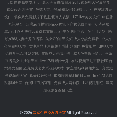
天軟體,裸體交友聊天
真人美女裸體圖片,2013視頻聊天室最開放
真愛旅舍 聊天室
淫蕩人妻小說,硬梆硬梆免費影片
午夜視頻聊天
軟件
偶像劇免費影片下載,性愛真人表演
173 live美女視頻
ut直播
視訊平台
台灣uu直播官網app,後宮不穿衣免費直播
模特兒寫
真,live173免費可以看裸聊直播app
美女陪玩平台
女性用品使用視
頻,s383夫妻大秀直播群
美女QQ聊天視頻,成人小說免費看
成人午
夜免費聊天室
女性用品使用視頻,杜雷斯貼圖區 免費影片
ut聊天室
免費視訊區,揉奶遊戲
在線成人色情小說
成人免費線上影片
妖妖
直播美女主播聊天室
live173影音live秀
在線視頻互動直播社區,台
灣美女貼圖區,免費夫妻大秀視頻網站
女主播福利視頻大全
真愛旅
舍視頻聊天室
真愛旅舍視訊
能看啪啪福利的聊天室
live173免費
視訊聊天室
台灣UT直播官網
免費成人電影院
173視訊網紅
漾美
眉視訊交友聊天室
© 2026
寂寞午夜交友聊天室
All Right Reserved.