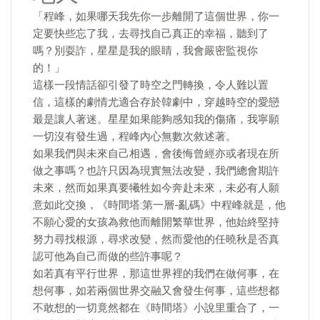
「程峰，如果哪天我先你一步離開了這個世界，你一
定要快些忘了我，去尋找自己真正的幸福，聽到了
嗎？別耍詐，星星是我的眼睛，我會嚴密監視你
的！」
這樣一段情話卻引發了時空之門轉換，令人難以置
信，這樣的劇情尤適合存於韓劇中，穿越時空的愛戀
最是讓人著迷。星星如果能夠感知我的傷痛，我寧願
一切沒有發生過，程峰內心無數次敘述著。
如果我們與未來自己相遇，會後悔曾經亦或者現在所
做之事嗎？也許只因為現實無法改變，我們總會期許
未來，然而如果真要犧牲如今奔赴未來，未必有人願
意如此交換，《時間塔:第一層-亂碼》中程峰就是，他
不願心愛的女孩為救他而離開繁華世界，他始終堅持
努力尋找根源，尋求改變，然而愛他的任曉秋是否真
認可他為自己而做的些許事呢？
如若真有平行世界，那這世界裡的我們在做何事，在
想何事，如若兩個世界交融又會發生何事，這些想都
不敢想的一切竟然都在《時間塔》小說里重合了，一