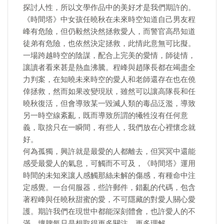
探討人性，所以文學作品中的美好才是我們期許的。
《時間塔》中女孩任曉秋在未來時空知道自己男友程
峰有危險，但仍毅然決然拯救愛人，而警官高昂知道
徒弟有危險，也依然決定拯救，此情此意無可比擬。
一場跨越時空的陰謀，配合上完美的愛情，師徒情，
讓讀者看來甚是熱血沸騰。程峰與趙隊長都在竭盡全
力判案，在知曉未來時空的愛人和老師還存在也在僥
倖拯救，然而如果改變現狀，雖然可以讓高隊長和任
曉秋復活，但會導致某一毀滅人類的毒品泛濫，導致
另一時空線紊亂，既而導致所謂的犧牲沒有任何意
義，取捨只在一瞬間，有些人，我們放在心裡懷念就
好。
何為孤獨，興許就是最愛的人都離去，但冥冥中還能
感受最愛人的氣息，可觸而不可及，《時間塔》運用
時間的未知來讓人感觸那絲未解的傷感，有種命中注
定感覺。一台伺服器，些許郵件，錯亂的代碼，包含
著程峰與任曉秋甜蜜的愛，不可隱藏的對愛人關心愛
護。期許我們在現世中都能深刻體會，也許愛人的不
滿，壞脾氣只是想取得更多關注，更多理解。