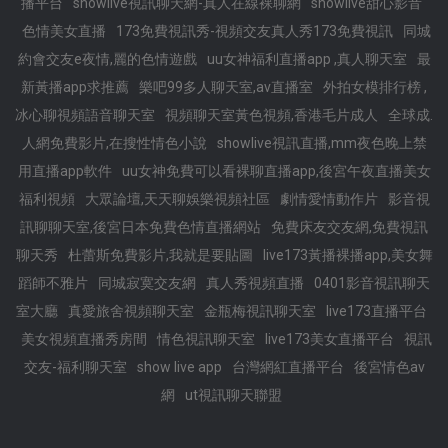
播平台
showlive視訊聊天網-真人在線裸聊網
showlive甜心影音
色情美女直播
173免費視訊秀-視頻交友真人秀173免費視訊
同城
約會交友e夜情,麗的色情遊戲
uu女神福利直播app ,真人聊天室
最
新黃播app求推薦
樂吧99多人聊天室,av直播室
外拍女模排行榜 ,
冰心聊視頻語音聊天室
視頻聊天室黃色視頻,香港毛片成人
全球成.
人網免費影片,在搜性情色小說
showlive視訊直播,mm夜色晚上禁
用直播app軟件
uu女神免費可以看裸聊直播app,後宮午夜直播美女
福利視頻
大眾論壇,天天聊娛樂視頻社區
劇情愛情動作片
影音視
訊聊聊天室,後宮日本免費色情直播網站
免費床友交友網,免費視訊
聊天秀
杜蕾斯免費影片,我就是要貼圖
live173黃播裸播app,美女舞
蹈師不雅片
同城寂寞交友網
真人秀視頻直播
0401影音視訊聊天
室大廳
真愛旅舍視頻聊天室
金瓶梅視訊聊天室
live173直播平台
美女視頻直播秀房間
情色視訊聊天室
live173美女直播平台
視訊
交友-福利聊天室
show live app
台灣網紅直播平台
後宮情色av
網
ut視訊聊天聯盟