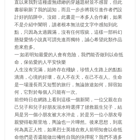
直以來我對這種虛無縹緲的穿越題材並不感冒，但此
書卻刷新了我的認知，而且一步步將我引進作者們設
計好的陷阱中。沒錯，此書是一本多人合作劇，如果
不是介紹中闡明，讀者根本無法從文字中感知到此
點，只因為太過圓滿，沒有任何瑕疵，這樣一部科幻
懸疑愛情小說真可謂先進而獨特，誠心希望此類作品
愈來愈多。
一:如若明知最愛的人會有危險，我們能否做到以命抵
命，保佑愛的人平安快樂
人生沒有完滿，始終存在殘缺，珍惜人生路上的點點
滴滴，心境的好壞，在人不在天，在己不在人。生命
是一場漫長而又短暫的旅行，無論旅途如何，歸宿如
何，它對於每個人只能有一次。
前些時日在網路上看到這樣一個新聞，一位父親在自
己兒子和兒子好朋友溺水時選擇了拯救親生兒子，結
局是另一個小朋友被大水沖走，於是另一位小朋友母
親變得歇斯里地，輿論也一片嘩然。後來思想，到底
何為真正人性，如果烈士英雄在救人前明知會以命抵
命他們是否還能做出犧牲自我的抉擇呢？我們不過多