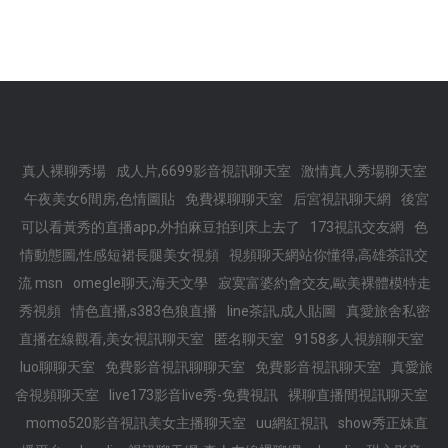
真人裸聊秀場
成人片,6699影音視訊聊天室
激情真人秀場聊天室
午夜美女6間房,色情圖貼
免費祼聊聊天室
后宮視訊聊天網
後宮
可以看黃秀的直播app,外拍麻豆拍到床上去了
173視訊交友網
色
情動態圖,性感短裙長腿美女視頻
視頻聊天網站你懂得,高雄茶訊交
流 msn
omegle聊天,海天文學
寂寞富婆約會交友,歐美裸體模特走
秀視頻
情色直播,s383色狼直播
line茶訊,成人貼圖
真愛旅舍私密
直播在線觀看,美女視訊聊天室
匿名聊天室
9158多人視頻聊天室
luo聊聊天室
免費影音視訊聊聊天室
免費影音視訊聊天室
真愛旅
舍視頻聊天室
live173影音live秀-免費視訊
裸聊直播間視訊聊天室
momo520影音視訊美女主播聊天室
uu網紅視訊
show秀正妹直