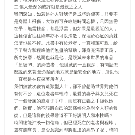
二:傷人最深的或許就是最親近之人
我們深知，如若是外人對我們造成些許傷害，只要不
是身體上殘傷，大致都可在較短時間忘懷，只因無需
在乎，無需挂念，都是浮雲，但如果是最親近的人，
這種傷害往往經年亦不可以消散，深埋於心底的荊棘
怎麼也拔不掉。此書中有位老者，一直和藹可親，給
予了警方和程峰他們無盡的幫助，渾身充滿著正義，
所向披靡，然而也就是他，是毀滅未來世界的毒品
「超級99」的締造者，他隱藏的一直很深，有句話怎
麼說的來著:最危險的地方就是最安全的地方，所以他
一直都是在窺探著所有人。
我們無數次鞭笞這類型人士，卻不曾想過世界對他們
有何不公，這位老者年輕時，最愛的妻子與女兒死在
了一個發瘋的癮君子手中，而沒有正義之手拯救她
們。確實，他不該將自己的悲痛轉化為對全人類的報
復，但是這樣的後果難道不正好說明人類本性嗎？
時間總能沖淡一切傷痛，但已經死亡的老者與程峰，
還有趙隊長，是否意識到即將度過的高昂了呢，時間