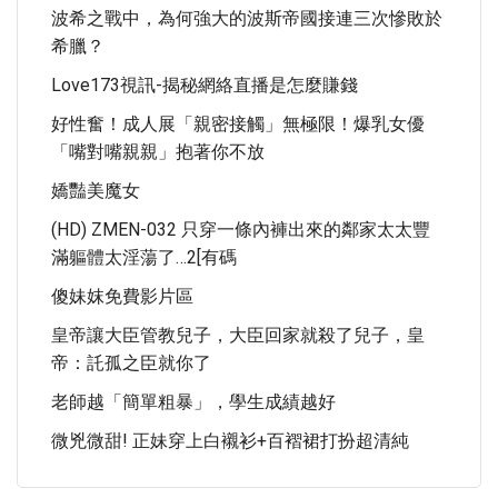
波希之戰中，為何強大的波斯帝國接連三次慘敗於
希臘？
Love173視訊-揭秘網絡直播是怎麼賺錢
好性奮！成人展「親密接觸」無極限！爆乳女優
「嘴對嘴親親」抱著你不放
嬌豔美魔女
(HD) ZMEN-032 只穿一條內褲出來的鄰家太太豐
滿軀體太淫蕩了…2[有碼
傻妹妺免費影片區
皇帝讓大臣管教兒子，大臣回家就殺了兒子，皇
帝：託孤之臣就你了
老師越「簡單粗暴」，學生成績越好
微兇微甜! 正妹穿上白襯衫+百褶裙打扮超清純