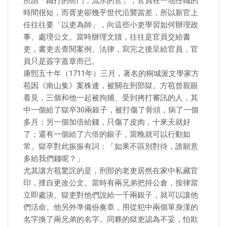
所謂「鐵打的衙門，流水的官」，官員在一地任職的
時間很短，而胥吏卻幾乎世代沿襲當差，所以新官上
任往往要「以吏為師」，向這些小吏學習如何辦理政
事、處理公文。當時辦理文牘，往往是官員交給書
吏，書吏去查閱案例、法律，寫完之後呈給官員，官
員只是簽字蓋章而已。
康熙五十年（1711年）三月，著名的桐城派文學家方
苞因《南山集》案株連，被關在刑部獄。方苞曾親眼
看見，三個和他一起被拘捕、受到拷打審訊的人，其
中一個給了獄卒30兩銀子，被打傷了骨頭，病了一個
多月；另一個加倍給錢，只傷了皮肉，十來天就好
了；還有一個給了六倍的銀子，當晚就可以行動如
常。獄卒對此振振有詞：「如果不區別對待，誰願意
多給我們錢呢？」
​尤其讓方苞驚詫的是，刑部的老吏居然在家中私藏官
印，擅自更改公文。當時有兩兄弟把持公倉，按律當
立即處決。獄吏對他們說給一千兩銀子，就可以讓他
們活命。他另外準備份奏章，用從犯中兩個單身漢的
名字換了兩兄弟的名字。同夥的獄吏認為不妥，怕欺