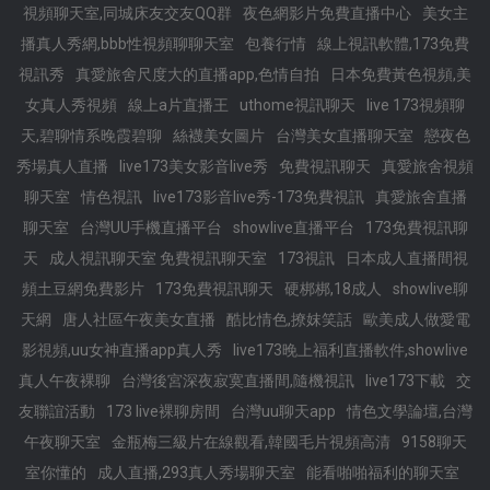
視頻聊天室,同城床友交友QQ群
夜色網影片免費直播中心
美女主
播真人秀網,bbb性視頻聊聊天室
包養行情
線上視訊軟體,173免費
視訊秀
真愛旅舍尺度大的直播app,色情自拍
日本免費黃色視頻,美
女真人秀視頻
線上a片直播王
uthome視訊聊天
live 173視頻聊
天,碧聊情系晚霞碧聊
絲襪美女圖片
台灣美女直播聊天室
戀夜色
秀場真人直播
live173美女影音live秀
免費視訊聊天
真愛旅舍視頻
聊天室
情色視訊
live173影音live秀-173免費視訊
真愛旅舍直播
聊天室
台灣UU手機直播平台
showlive直播平台
173免費視訊聊
天
成人視訊聊天室 免費視訊聊天室
173視訊
日本成人直播間視
頻土豆網免費影片
173免費視訊聊天
硬梆梆,18成人
showlive聊
天網
唐人社區午夜美女直播
酷比情色,撩妺笑話
歐美成人做愛電
影視頻,uu女神直播app真人秀
live173晚上福利直播軟件,showlive
真人午夜裸聊
台灣後宮深夜寂寞直播間,隨機視訊
live173下載
交
友聯誼活動
173 live裸聊房間
台灣uu聊天app
情色文學論壇,台灣
午夜聊天室
金瓶梅三級片在線觀看,韓國毛片視頻高清
9158聊天
室你懂的
成人直播,293真人秀場聊天室
能看啪啪福利的聊天室