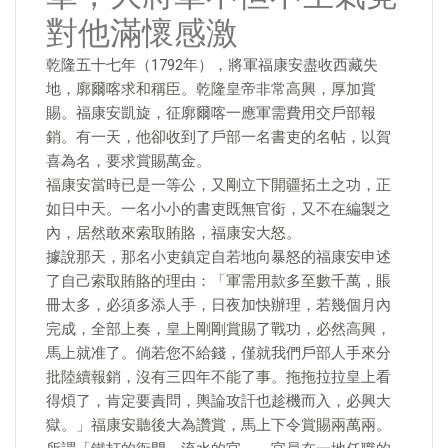
對他滿懷感激
乾隆五十七年（1792年），將軍福康安盡收西藏失
地，廓爾喀求和稱臣。乾隆皇帝非常高興，厚加賞
賜。福康安凱旋，征廓爾喀一應軍需費用交戶部報
銷。有一天，他卻收到了戶部一名書吏的名帖，以賀
喜為名，要求賞賜萬金。
福康安當時已是一等公，又剛立下開疆拓土之功，正
如日中天。一名小小的書吏既無官銜，又不在編製之
內，居然敢來索取賄賂，福康安大怒。
​據說那天，那名小吏鎮定自若地向暴怒的福康安申述
了自己索取賄賂的理由：「軍需用款多至數千萬，賬
冊太多，必須多添人手，日夜加快辦理，若幾個月內
完成，全部上奏，皇上剛剛賞賜了戰功，必然高興，
馬上就准了。倘若您不給錢，僅就我們戶部人手來分
批陸續報銷，沒有三四年不能了事。拖拖拉拉皇上看
得煩了，肯定要責問，輿論攻訐也趁機而入，必興大
獄。」福康安聽後大為讚賞，馬上下令賞賜兩萬兩。