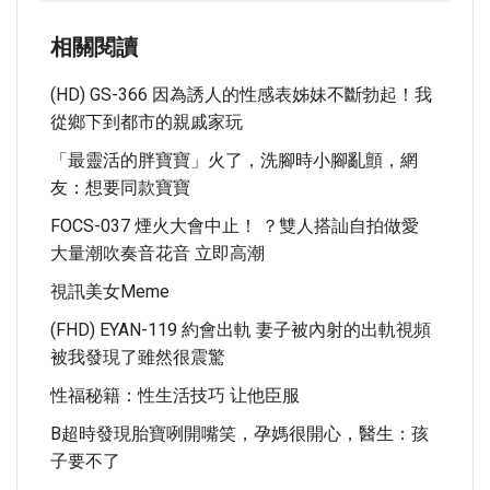
相關閱讀
(HD) GS-366 因為誘人的性感表姊妹不斷勃起！我
從鄉下到都市的親戚家玩
「最靈活的胖寶寶」火了，洗腳時小腳亂顫，網
友：想要同款寶寶
FOCS-037 煙火大會中止！ ？雙人搭訕自拍做愛
大量潮吹奏音花音 立即高潮
視訊美女meme
(FHD) EYAN-119 約會出軌 妻子被內射的出軌視頻
被我發現了雖然很震驚
性福秘籍：性生活技巧 让他臣服
B超時發現胎寶咧開嘴笑，孕媽很開心，醫生：孩
子要不了