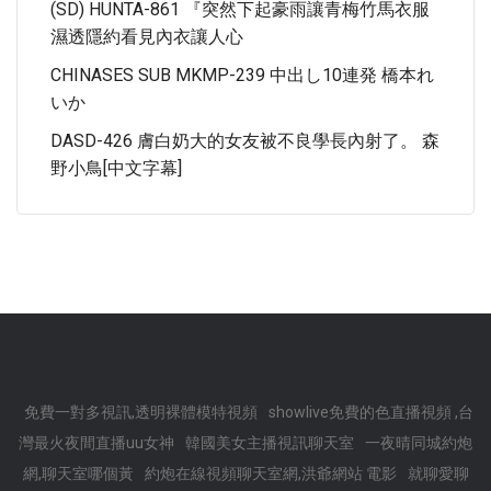
(SD) HUNTA-861 『突然下起豪雨讓青梅竹馬衣服
濕透隱約看見內衣讓人心
CHINASES SUB MKMP-239 中出し10連発 橋本れ
いか
DASD-426 膚白奶大的女友被不良學長內射了。 森
野小鳥[中文字幕]
免費一對多視訊,透明裸體模特視頻
showlive免費的色直播視頻 ,台
灣最火夜間直播uu女神
韓國美女主播視訊聊天室
一夜晴同城約炮
網,聊天室哪個黃
約炮在線視頻聊天室網,洪爺網站 電影
就聊愛聊