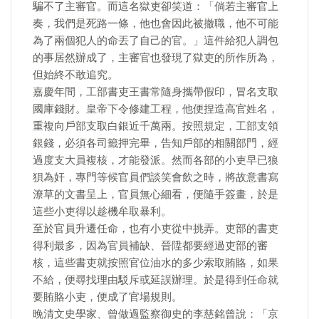
騙不了主審官。而這名獄吏卻笑道：「倘若主審官上
奏，我們是死路一條，他也會因此被撤職，他不可能
為了兩個犯人的命丟了自己的官。」這件給犯人調包
的事居然辦成了，主審官也發現了獄吏的所作所為，
但始終不敢追究。
嘉慶年間，工部書吏王書常隨身攜帶假印，冒名支取
國庫錢財。皇帝下令修建工程，他便捏造高官姓名，
重複向戶部支取白銀近千萬兩。按照規定，工部支領
銀錢，必須各司籤押完畢，告知戶部的相關部門，經
過度支大員複核，才能發派。然而各部的小吏早已狼
狽為奸，專門等候官員們談笑會飲之時，將故意書寫
潦草的文書呈上，官員無心細看，便隨手簽畫，於是
這些小吏得以趁機牟取暴利。
至於官員升遷任命，也有小吏從中挑弄。吏部的書吏
得利最多，因為官員補缺、晉陞都要經過吏部的審
核，這些書吏就按照官位油水的多少索取賄賂，如果
不給，便尋找理由駁斥或延誤辦理。於是得到任命就
要賄賂小吏，便成了官場規則。
​晚清文史學家、曾做過監察御史的李慈銘曾說：「京