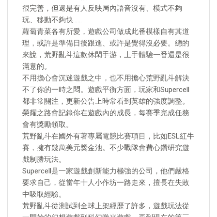
很完善，但還是有人反映局內語音沒有、模式不夠
玩、移動不夠快……
蘿蔔青菜各有所愛，遊戲公司做成此番模樣自有其道
理，或許是準備日後跟進、或許是覺得沒必要。總的
來說，荒野亂斗這款休閑手游，上手體驗一番還是很
滿意的。
不用擔心會沉迷遊戲之中，也不用擔心荒野亂斗解決
不了你的一時之悶。遊戲平衡方面，玩家和Supercell
都非常關注，更新公告上時常看到英雄的強度調整。
榮耀之路會記錄你在遊戲內的成長，每賽季完成任務
會有獎勵領取。
荒野亂斗在國外有著專屬電競比賽項目，比如ESL紅牛
賽，擁有幾萬美元獎金池。不少戰隊會費心鑽研究遊
戲制勝玩法。
Supercell是一家遊戲創新能力極強的公司，他們嚴格
要求自己，從當年十人小作坊一路走來，擅長在失敗
中吸取經驗。
荒野亂斗從測試到全球上架經歷了許多，遊戲玩法從