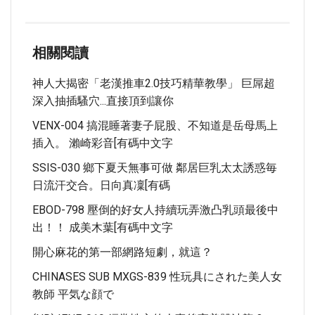
相關閱讀
神人大揭密「老漢推車2.0技巧精華教學」 巨屌超
深入抽插騷穴...直接頂到讓你
VENX-004 搞混睡著妻子屁股、不知道是岳母馬上
插入。 瀨崎彩音[有碼中文字
SSIS-030 鄉下夏天無事可做 鄰居巨乳太太誘惑毎
日流汗交合。日向真凜[有碼
EBOD-798 壓倒的好女人持續玩弄激凸乳頭最後中
出！！ 成美木葉[有碼中文字
開心麻花的第一部網路短劇，就這？
CHINASES SUB MXGS-839 性玩具にされた美人女
教師 平気な顔で