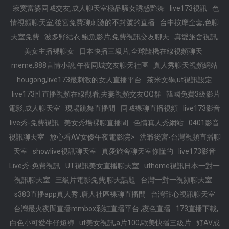
寂寞富婆同城交友,成人聊天室極品騷女誘惑艷舞
live173視訊
色
情視頻聊天室,後宮免費聊刺激的不封號的直播
台中按摩全套,色聊
天室免費
波多野結衣 鮑魚影片,免費視訊交友聊天
真愛旅舍視訊,
美女主播裸聊女
日本快播三級片,全球隨機在線視頻聊天
meme,888言情小說,午夜同城交友聊天社區
真人秀聊天視頻網站
hougong,live173最刺激的女人直播平台
茶米文學,ut視訊設定
live173性直播視頻在線觀看,夫妻視頻交友QQ群
韓國免費3級影片
電影,成人聊天室
現場跳舞直播間
同城裸聊直播視頻
live173影音
live秀-免費視訊
美女秀場裸聊直播間
色情真人秀網站
0401影音
視訊聊天室
放心看AV女優午夜電影院>
洪爺後宮-台灣視頻直播聊
天室
showlive視訊聊天室
真愛旅舍聊天室你懂的
live173影音
Live秀-免費視訊
UT視訊美女直播聊天室
uthome視訊日本一對一
視訊聊天室
三級片電影免費,聊天話題
台灣一對一視頻聊天室
s383直播app真人秀 ,唐人社區裸聊直播間
台灣甜心視訊聊天室
台灣最火夜間直播mmbox彩虹直播平台 ,夜色直播
173直播下載,
白色小可愛牛仔短褲
ut美女視訊,a片100,歐美快播三級片
好AV成