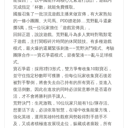
龍傑西」。以中國龍作為核心元素進行設計，遊戲內
完成指定「杯數」就能免費獲取。
國服召集了一批頂流遊戲主播來做宣傳，有大家熟知
的一條小團團、大司馬、PDD嫖老師……荒野亂斗還豪
擲5萬，找一位玩家擔任「遊戲宣傳員」。
回歸正題，說說遊戲。荒野亂斗為多人實時對戰類電
子遊戲，主打閑暇碎片時間的休閑競技。有多種遊戲
模式，最火爆的還屬緊張刺激——荒野決鬥模式、考驗
團隊合作——寶石爭霸模式，節奏緊湊——亂斗足球模
式。
寶石爭霸：採用3對3形式，雙方爭奪收集10顆寶石，
並守住指定秒數即可獲勝，但每位玩家收集寶石後若
被對手擊倒，將會失去自己持有的所有寶石，並進入
復活倒數。因此在進攻的同時必須留意夥伴是否還存
活，才不會將勝利拱手讓人。
荒野決鬥：生死激戰，10位玩家只能有1位/隊存活。
想要活下去，必須依靠智慧，在場中收集能量方塊，
強化英雄，運用英雄特性觀察局勢殺得對手措手不
及，又或者積極進攻展現走位，躲藏或者廝殺，所有