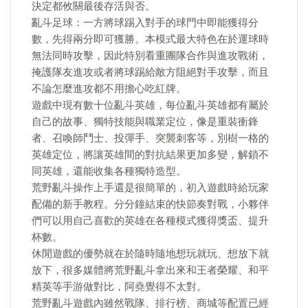
決定都攸關最後存活與否。
亂斗足球：一方將球踢入對手的球門中即能獲得分
數，先得兩分即可獲勝。本模式最大特色在於運球時
無法同時攻擊，因此特別看重團隊合作與進攻戰術，
掩護隊友進攻或者將球踢給敵方阻絕對手攻擊，而且
不論怎麼進攻都不用擔心吃紅牌。
遊戲中現有數十位亂斗英雄，每位亂斗英雄都有屬於
自己的故事、獨特技能與職業定位，像是重裝衝鋒
者、召喚師鬥士、投彈手、突襲刺客等，別樹一格的
英雄定位，將讓英雄間的對抗結果更加多變，解鎖不
同英雄，還能收集各種獨特造型。
荒野亂斗操作上手還是很簡單的，初入遊戲時給玩家
配備的新手教程。分分鐘結束的快節奏對戰，小夥伴
們可以用自己喜歡的英雄在各種模式獲得獎盃、提升
杯數。
休閒遊戲的優勢就在於隨時隨地想玩就玩、想放下就
放下，很多媒體將荒野亂斗拿出來和王者榮耀、和平
精英等手游做對比，阿堯覺得不太對。
荒野亂斗遊戲內雖然戰隊、排行榜、商城等配置已經