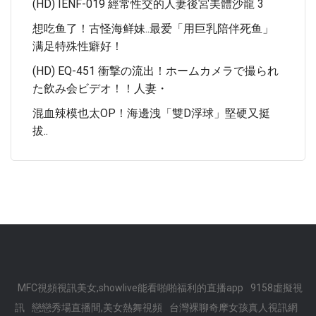
(HD) IENF-019 經常性交的人妻後宮美體沙龍 3
想吃鱼了！古怪海鲜妹..最爱「用巨乳陪伴死鱼」
满足特殊性癖好！
(HD) EQ-451 衝撃の流出！ホームカメラで撮られ
た飲み会ビデオ！！人妻・
混血辣模也太OP！海邊洩「雙D浮球」堅硬又挺
拔..
MFC視頻視訊美女,showlive能看啪啪福利的直播app
9158虛擬視
訊
戀戀秀場直播間,美女熱舞視頻
台灣裸聊奇摩女孩真人視訊網