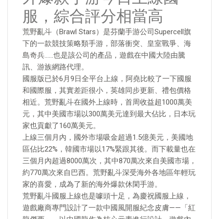
服，綜合評分相當高
荒野亂斗（Brawl Stars）是芬蘭手游公司Supercell旗
下的一款競技策略類手游，部落衝突、皇室戰爭、海
島奇兵……也是該公司的產品，遊戲在中國大陸由騰
訊、游族網路代理。
國服版已於6月9日全平台上線，阿堯比較了一下國服
和國際服，其實差距很小，英雄同步更新、禮包價格
相近。荒野亂斗在國外上線時，首周收益超1000萬美
元，其中美國市場以300萬美元達到最大佔比，日本玩
家也貢獻了160萬美元。
上線三個月內，國外市場吸金超過1.5億美元，美國地
區佔比22%，韓國市場以17%緊跟其後。而下載量也在
三個月內超過8000萬次，其中870萬次來自美國市場，
約770萬次來自巴西。荒野亂斗深受海外各地區年輕玩
家的喜愛，成為了新的海外爆款休閑手游。
荒野亂斗國服上線也是噱頭十足，為慶祝國服上線，
遊戲廠商專門設計了一款中國風開服紀念皮膚——「紅