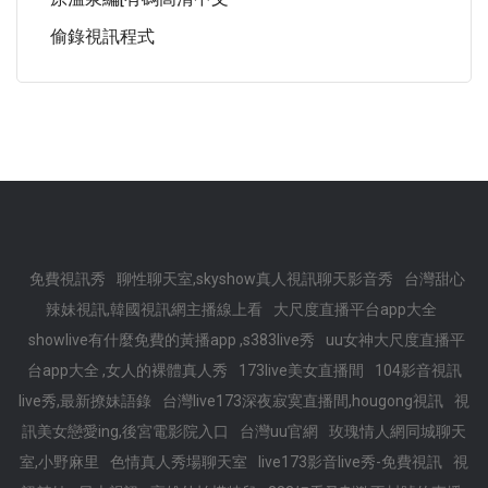
偷錄視訊程式
免費視訊秀
聊性聊天室,skyshow真人視訊聊天影音秀
台灣甜心
辣妹視訊,韓國視訊網主播線上看
大尺度直播平台app大全
showlive有什麼免費的黃播app ,s383live秀
uu女神大尺度直播平
台app大全 ,女人的裸體真人秀
173live美女直播間
104影音視訊
live秀,最新撩妹語錄
台灣live173深夜寂寞直播間,hougong視訊
視
訊美女戀愛ing,後宮電影院入口
台灣uu官網
玫瑰情人網同城聊天
室,小野麻里
色情真人秀場聊天室
live173影音live秀-免費視訊
視