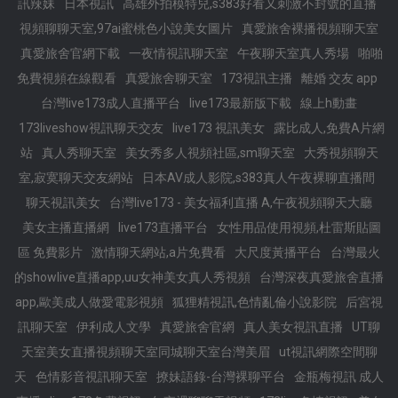
訊辣妹
日本視訊
高雄外拍模特兒,s383好看又刺激不封號的直播
視頻聊聊天室,97ai蜜桃色小說美女圖片
真愛旅舍裸播視頻聊天室
真愛旅舍官網下載
一夜情視訊聊天室
午夜聊天室真人秀場
啪啪
免費視頻在線觀看
真愛旅舍聊天室
173視訊主播
離婚 交友 app
台灣live173成人直播平台
live173最新版下載
線上h動畫
173liveshow視訊聊天交友
live173 視訊美女
露比成人,免費A片網
站
真人秀聊天室
美女秀多人視頻社區,sm聊天室
大秀視頻聊天
室,寂寞聊天交友網站
日本AV成人影院,s383真人午夜裸聊直播間
聊天視訊美女
台灣live173 - 美女福利直播 A,午夜視頻聊天大廳
美女主播直播網
live173直播平台
女性用品使用視頻,杜雷斯貼圖
區 免費影片
激情聊天網站,a片免費看
大尺度黃播平台
台灣最火
的showlive直播app,uu女神美女真人秀視頻
台灣深夜真愛旅舍直播
app,歐美成人做愛電影視頻
狐狸精視訊,色情亂倫小說影院
后宮視
訊聊天室
伊利成人文學
真愛旅舍官網
真人美女視訊直播
UT聊
天室美女直播視頻聊天室同城聊天室台灣美眉
ut視訊網際空間聊
天
色情影音視訊聊天室
撩妹語錄-台灣裸聊平台
金瓶梅視訊 成人