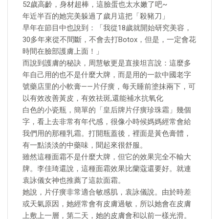
52歲高齡，身材超棒，這臉蛋也太水嫩了吧~
年近半百的她完美躲過了歲月這把「殺豬刀」
早年在節目中也說到：「我從18歲就開始研究美容，
30多年來從不間斷，不會去打Botox，但是，一定會花
時間在臉部護膚上面！」
而說到護膚的秘訣，周慧敏更是直接坦言說：這麼多
年自己用的也不是什麼大牌，而是用的一款中國老字
號藥店里的小軟膏——片仔癀，每天睡前塗抹兩下，可
以有效改善黃皮，有效祛斑,還能補水抗氧化
白色的小瓷瓶，簡單的「皇后牌片仔癀珍珠霜」幾個
字，看上去非常有年代感，很像小時候媽媽經常會給
我們用的那種乳霜。打開瓶蓋後，裡面是黃色膏體，
有一點淡淡的中藥味，聞起來很舒服。
雖然這種面霜不是什麼大牌，但它的效果完全不輸大
牌。李佳琦還說，這種面霜效果比蘭蔻還要好。就連
袁詠儀女神也推薦了這款面霜。
她說，片仔癀非常適合敏感肌，袁詠儀說。由於時差
或天氣原因，她經常會有皮膚過敏，所以她會在皮膚
上敷上一層，第二天，她的皮膚會和以前一樣光滑。