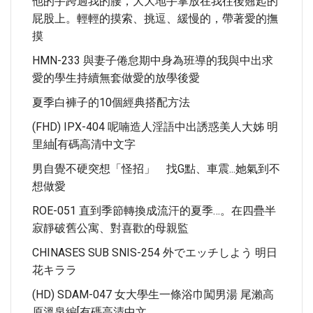
他的手跨過我的腰，大大地手掌放在我往後翹起的
屁股上。輕輕的摸索、挑逗、緩慢的，帶著愛的撫
摸
HMN-233 與妻子倦怠期中身為班導的我與中出求
愛的學生持續無套做愛的放學後愛
夏季白褲子的10個經典搭配方法
(FHD) IPX-404 呢喃造人淫語中出誘惑美人大姊 明
里紬[有碼高清中文字
男自覺不硬突想「怪招」 找G點、車震...她氣到不
想做愛
ROE-051 直到季節轉換成流汗的夏季…。在四疊半
寂靜破舊公寓、對喜歡的母親監
CHINASES SUB SNIS-254 外でエッチしよう 明日
花キララ
(HD) SDAM-047 女大學生一條浴巾闖男湯 尾瀨高
原溫泉編[有碼高清中文