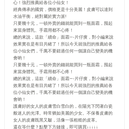
心！強烈推薦給各位小仙女！
經典傳承的國貨，價格更是十分美麗！皮膚可以達到
水油平衡，絕對屬於實力派!
只要幾十元，一頓外賣的錢就能買到一瓶面霜，囤起
來當身體乳、手霜用都不心疼！
總的來說，這款「續命」面霜—-片仔癀，對小編來說
效果實在是有目共睹了！所以今天就強烈的推薦給各
位小仙女們，千萬不要錯過任何一個讓自己變美的機
會喲！
只要幾十元，一頓外賣的錢就能買到一瓶面霜，囤起
來當身體乳、手霜用都不心疼！
總的來說，這款「續命」面霜—-片仔癀，對小編來說
效果實在是有目共睹了！所以今天就強烈的推薦給各
位小仙女們，千萬不要錯過任何一個讓自己變美的機
會喲！
護膚好的女人的皮膚雪白雪白的，在陽光下閃著白瓷
般迷人的光澤。時常猶如美麗的少女。不保養皮膚的
女人的皮膚既黑又皺，活像一張粗糙的皮革。
還在等什麼？點擊下方鏈接，即可購買↓↓↓↓↓