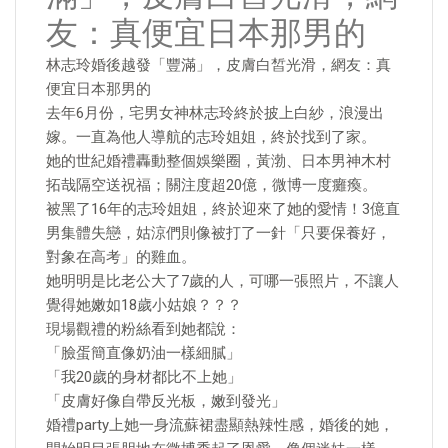
友：真便宜日本那男的
林志玲婚後越發「豐滿」，皮膚白皙光滑，網友：真
便宜日本那男的
去年6月份，宅男女神林志玲終於披上白紗，浪漫出
嫁。一直為他人導航的志玲姐姐，終於找到了家。
她的世紀婚禮轟動整個娛樂圈，黃渤、日本男神木村
拓哉隔空送祝福；關注度超20億，微博一度癱瘓。
被黑了16年的志玲姐姐，終於迎來了她的愛情！3億直
男集體失戀，姑涼們則像被打了一針「只要保養好，
對象在高考」的雞血。
她明明是比老公大了7歲的人，可哪一張照片，不讓人
覺得她嫩如18歲小姑娘？？？
現場觀禮的粉絲看到她都說：
「臉蛋簡直像奶油一樣細膩」
「我20歲的身材都比不上她」
「皮膚好像自帶反光板，嫩到發光」
婚禮party上她一身流蘇裙盡顯熱辣性感，婚後的她，