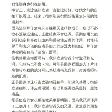
難怪鄭爽也都在使用。
事實上，袁詠儀的皮膚一直都比較好。從她之前的自
拍可以看出。後來，很多影迷都開始接受袁詠儀的護
膚劇本。
因為這款片仔癀珍珠膏採用天然植物成分，所以不必
擔心過敏或油膩，上妝後也不會搓泥。長期使用也能
起到穩定和修復紅血絲和過敏性皮膚的作用。難怪張
馨予和袁詠儀的皮膚是如此的穿透力和細膩。片仔癀
也被網友稱為「續命」面霜。
當我使用這種面霜時，我的皮膚變得非常滋潤和光
滑。化妝時也不會卡粉。可能是因為裡面加入了片仔
癀和珍珠粉的成分可以為肌膚補充營養，改善暗啞粗
糙的肌膚。
正是因為珍珠粉富含礦物質精華，能深入基層，喚醒
皮膚細胞，使皮膚濕潤，所以其保濕效果優於一般護
膚品。
愛長痘痘的女孩用後效果更是明顯，因為我已經使用
了三個月了，我的皮膚變得又嫩又滑。就連我的朋友