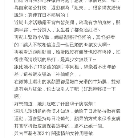
開始明目張胆地在微博秀起了恩愛，像個迷妹一樣，
為自家老公打榜，還戲稱為「姐夫」。很多網友紛紛
說道：真便宜日本那男的！
近期出席活動露玉背白皙美腿，玲瓏有致的身材，酥
胸半露，十分誘人，女生看了都會臉紅吧~
再配上緊緻小V臉，總感覺哪裡怪怪的，真.怪好看
的！讓人不敢相信這是一個已婚的45歲女人啊~
再看看近距離動圖，臉蛋既沒有僵硬也沒有垮掉，扛
得住高清鏡頭的吊打，是真少女無疑了~
跟比她小了10多歲的劉宇寧同框，絲毫看不出年齡
差，還被網友譽為「神仙組合」。
在微博上曬出的素顏照都是嫩白光滑的牛奶肌，雙頰
還有兩片紅暈，也太吸引人了吧（好想輕輕摸一下
啊）
好想知道，她到底吃了什麼牌子防腐劑！
深扒志玲姐姐的微博才知道，她除了日常堅持做有氧
運動，還會堅持每日吃葡萄、蘋果的方式來保養皮膚
其實堅持做皮膚保養這事的，還不止她一個。
與古巨基有著24年閨蜜情的女神周慧敏