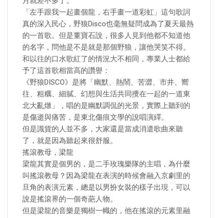
月就差不多了。
「左手跟我一起畫個龍，右手畫一道彩虹」這句歌詞
真的深入民心，野狼Disco也毫無疑問成為了夏天最熱
的一首歌。但是董寶石說，很多人見到他都不知道他
的名字，問他是不是就是那個野狼，讓他哭笑不得。
和以往的口水歌紅了的情況大不相同，專業人士都給
予了這首歌相當高的讚譽：
《野狼DISCO》是將「幽默、熱鬧、苦澀、市井、嚮
往、粗糲、細膩、幻想與生活共同攪在一起的一道東
北大亂燉」，唱的是幽默調侃的光景，實際上聽到的
是傷逝與痛苦，是東北傷痕文學的說唱演繹。
但是識貨的人並不多，大家還是當成消遣歌曲來聽
了，就是因為聽起來很舒服。
搖滾教母，梁龍
梁龍其實是個男的，是二手玫瑰樂隊的主唱，為什麼
叫搖滾教母？因為梁龍在表演的時候會融入京劇里的
旦角的表演元素，總是以男扮女裝的樣子出現，可以
說是搖滾界的一個奇葩人物。
但是梁龍的音樂是獨樹一幟的，他在搖滾的元素里融