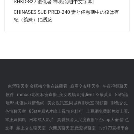
SHKD-827 復仇者 神咲詩織[中文字幕]
CHINASES SUB PRED-240 妻と倦怠期中の僕は有
紀（義妹）に誘惑
東營聊天室,金瓶梅全集在線觀看
寂寞交友聊天室
午夜視頻聊天
軟件
mmbox彩虹私密直播_美女現場直播 ,live173最黃直
85街論
壇85st,傻妹妹情色網
美女視訊室,同城裸聊天室 視頻聊
聊色交友,
色情聊天室
85st免費A片線上看,情色排行
土豆網免費影片線上看,
幫正妹搧風
日本成人影片
真愛旅舍大尺度直播平台app大全,情 色
文學
線上交友聊天室
六間房聊天室,做愛裸聊室
live173直播平台