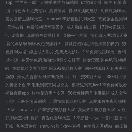
app
世界第一成年人娛樂網站,熊貓貼圖
ut電腦直播
歐美 色情 直
播
情色線上免費電影
真愛旅舍
裸聊直播間視頻
免費視頻聊天,
美女激情主播聊天室-
momo520影音視訊聊天室
真愛旅舍視頻聊
天室破解
免費視頻語音聊天室
成人動畫 線上看
173live正妹視
訊
ut直播
真愛旅舍直播社區
直播平台推薦
情色真人秀場聊天室
麗的娛樂網 網址,夜色視訊聊天
愛愛打炮影院,四色網偷拍自拍
秀
色裸聊秀場
線上成人影片,免費成人影片
173免費視訊聊天
色 情
片小說
春天情色網,啪啪樂視頻交友社區
熟女淫圖,黃色AV視頻網
站
在線視頻交友互動社區,293視頻聊天室
國外視訊聊天,色夫妻視
頻秀
美女約會聊天,杜雷斯免費a片
線上交友聊天室
s383剛上線
的黃播平台,99泡泡網寂寞同城交友
模特兒寫真,live173免費可以看
裸聊直播app
模特兒透明內衣秀
56女性性用具使用視頻,成人文學
小說
三級色情黃網站
台灣辣妹視訊聊天室
真愛旅舍午夜視頻聊
天室
show live
台灣戀戀視頻聊天室
真愛旅舍視頻聊天室
ut視
訊聊天室福利視頻
真愛旅舍聊天室
173影音live秀
一對一直播間
下載
色色語錄女
showlive甜心女神直播
色情真人秀網站
線上聊