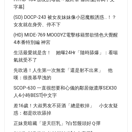
字幕]
(SD) DOCP-243 被女友妹妹像小惡魔般誘惑…！？
女友就在身旁、停不下
(HD) MIDE-769 MOODYZ電擊移籍禁欲情色大覺醒
4本番特別編 神宮
生活最愛就是含！ 她曝24Hr「隨時舔爆」：看喘
氣就受不了
先吹過！人生第一次無套「還是射不出來」 他
嘆：很羨慕早洩的
SCOP-630 一直很想要和心儀的鄰居做濃厚SEX30
人4小時BEST[中文字
差16歲！大叔男友不菸酒「總是軟掉」 小女友疑
惑：都是吹吹舔掉
正妹竟暗藏「逆天巨乳」?白皙饅頭好Ｑ彈