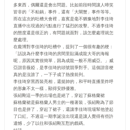
多東西，偶爾還是會出問題。比如前段時間讓人啼笑
皆非的「不粘鍋」事件，還有「大閘蟹」事件等等。
而在這次的吐槽大會裡，嘉賓是毫不猶豫地對李佳琦
直播中出現過的污點進行了猛烈的攻擊。不過李佳琦
的態度還是很正的，有問題就面對，該怎麼處理就怎
麼處理。
在龐博對李佳琦的吐槽中，提到了一個很有趣的梗：
「話說為什麼李佳琦的房間里貼滿成龍大哥的海報
呢，原因其實很簡單，因為成龍一般不用威亞。」威
亞諧音薇婭，是李佳琦的頭號競爭對手。這個諧音梗
真的是沒誰了，一下子成了熱搜前列。
李佳琦穿黑西裝亮相，還挺帥的，和平時直播里炸呼
的形象不太一樣，顯得安靜優雅。
張紹剛這一季的出場也是絕了，穿起了蘇格蘭裙
蘇格蘭裙是蘇格蘭人男士的一種著裝，張紹剛為了節
目也是拼了，穿起了裙子，還讓李佳琦現場幫他塗起
了口紅。不過這一期李誕沒出現還是讓人覺得有些許
遺憾，少了以往和張紹剛互懟的戲碼。