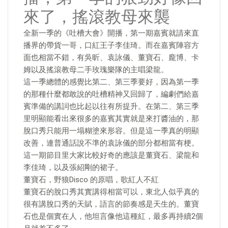
來了，搖滾教母來襲
全新一季的《吐槽大會》開播，第一期嘉賓就請來直
播界的帶貨一哥，口紅王子李佳琦。而在嘉賓陣容方
面也相當不錯，有吳昕、袁詠儀、董寶石、龐博、卡
姆以及搖滾教母二手玫瑰樂隊的主唱梁龍。
這一季總體的感覺比第二、第三季要好，因為第一季
的那種什麼都敢說的吐槽精神又回歸了，編劇們給嘉
賓準備的講詞也比起以往有所提升。在第二、第三季
里明顯能看出來很多的嘉賓其實就是來打醬油的，那
脫口秀只能用一塌糊塗來形容。但是這一季真的明顯
改善，連普通話說不準的袁詠儀的部分都相當有梗。
這一期節目里大家比較好奇的應該是董寶石、梁龍和
李佳琦，以及張紹剛的裙子。
董寶石，野狼Disco 的原唱，歌紅人不紅
董寶石的脫口秀其實講得相當可以，東北人似乎真的
很有講脫口秀的天賦，語言的節奏感是天生的。董寶
石也是個實在人，他坦言像他這種紅，最多再持續2個