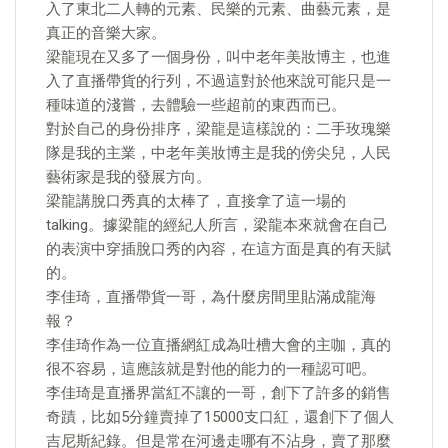
入了東北二人轉的元素、民樂的元素、曲藝元素，是
真正的音樂大家。
梁龍現在又多了一個身份，叫中老年美妝博主，也進
入了直播帶貨的行列，不過這對於他來說可能只是一
種味道的淺嘗，去體驗一些超前的東西而已。
對於自己的身份排序，梁龍是這樣說的：二手玫瑰樂
隊是我的主業，中老年美妝博主是我的傍尖兒，人民
藝術家是我的發展方向​。
梁龍講脫口秀真的太棒了，直接拿了這一場的
talking。據梁龍的經紀人所言，梁龍本來就會在自己
的表演中穿插脫口秀的內容，在這方面是真的有天賦
的。
李佳琦，直播帶貨一哥，為什麼房間里貼滿成龍海
報？
李佳琦作為一位直播網紅成為吐槽大會的主咖，真的
很不容易，這應該就是對他的能力的一種認可吧。
李佳琦是直播界當紅不讓的一哥，創下了許多的銷售
奇蹟，比如5分鐘賣掉了15000支口紅，還創下了個人
吉尼斯紀錄。但是常在河邊走哪有不沾身，賣了那麼