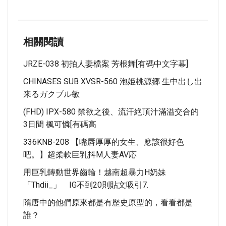
相關閱讀
JRZE-038 初拍人妻檔案 芳根舞[有碼中文字幕]
CHINASES SUB XVSR-560 泡姫桃源郷 生中出し出
来るガクブル敏
(FHD) IPX-580 禁欲之後、流汗絶頂汁滿溢交合的
3日間 楓可憐[有碼高
336KNB-208 【嘴唇厚厚的女生、應該很好色
吧。】超柔軟巨乳抖M人妻AV応
用巨乳轉動世界齒輪！越南超暴力H奶妹
「thdii_」 IG不到20則貼文吸引7.
隋唐中的他們原來都是有歷史原型的，看看都是
誰？