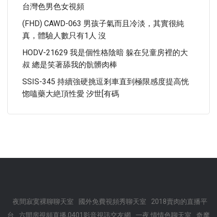
台灣色男色女視頻
(FHD) CAWD-063 男孩子氣而且冷淡，其實很純
真，體驗人數只有1人 沒
HODV-21629 我是個性格陰暗 躲在兒童房裡的大
叔 總是笑著舔我的骯髒肉棒
SSIS-345 持續強硬挑逗剎車直到極限感度提高恍
惚嗑藥大絶頂性愛 汐世[有碼
夜間寂寞裸聊聊天室
國外免費視頻秀聊天室
2018賣肉的直播平
台
六間房視頻直播,0401影音視訊交友網
一夜.情情色聊天室
奇摩