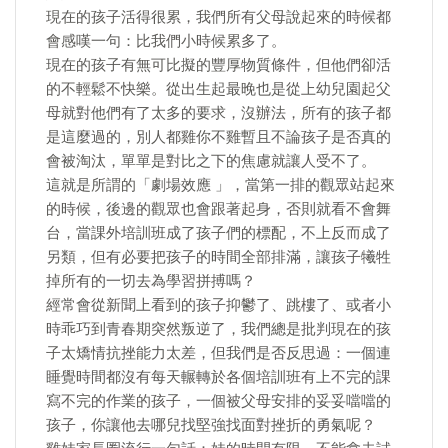
現在的孩子活得很累，我們所有父母說起來的時候都
會感嘆一句：比我們小時候累多了。
現在的孩子有無可比擬的豐厚物質條件，但他們卻活
的不輕鬆不快樂。從出生起最晚也是從上幼兒園起父
母就對他們有了太多的要求，沒辦法，所有的孩子都
是這麼過的，別人都雞你不雞暫且不論孩子是否真的
會被淘汰，單單是對比之下的焦慮就讓人受不了。
這就是所謂的「劇場效應 」，當第一排的觀眾站起來
的時候，後邊的觀眾也會跟著起身，否則就看不會舞
台，當課外培訓班成了孩子們的標配，不上反而成了
另類，但有必要把孩子的時間全部排滿，讓孩子犧牲
掉所有的一切去為學習拼搏嗎？
經常會從新聞上看到的孩子抑鬱了、跳樓了、或者小
時乖巧到青春期突然叛逆了，我們總是批判現在的孩
子太矯情抗挫能力太差，但我們是否反思過：一個連
睡覺時間都沒有每天輾轉於各個培訓班有上不完的課
寫不完的作業的孩子，一個被父母安排的妥妥噹噹的
孩子，你讓他去哪兒找堅強找面對挫折的勇氣呢？