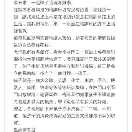
來來來，一起幹了這碗毒雞湯。
趕緊看看看周邊的培訓班還有沒有位置，給娃搶一
個，讓我娃也過上不是在培訓班就是在培訓班路上的
生活，讓我們攜起手來，一起坐在培訓班的課堂上陪
娃奮戰。
這種雞血狀態亢奮地讓人害怕，趁著短暫的清醒趕快
告訴自己穩住穩住！
老母親們有多瘋狂，看看小區門口一條街上各種培訓
機構的大字招牌就知道了，美容院關門了服裝店倒閉
了，除了生鮮店就是房產中介和培訓機構，這三足鼎
立的局勢統一指向了一個目標——孩子。
孩子就是一個大金礦。英語、作文、奧數、語言、機
器人、舞蹈、繪畫等等等等培訓機構，在校門口小區
門口放學路上輪番轟炸，告訴我們如果孩子不學這個
將會是多麼大的損失，學了這個又有多大的好處。
總之，各種培訓下來孩子成不成得了「牛蛙」不知
道，但孩子的消費成為家庭的主要支出卻是不爭的現
實。
雞娃需有度