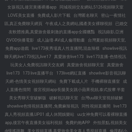
女孩視訊,後宮黃播裸播app
同城視頻交友網站,5126視頻聊天室
LOVE美女直播
免費成人影片下載
台灣匿名聊天
密山一夜情社
區,真正免費聊天網頁
午夜成人之美網站,國產美女裸聊視頻
已婚交
友軟體推薦,真愛旅舍最刺激的直播app全國獵豔
視訊錄影,亞洲
QVOD快播電影
成人論壇-AV成人倫理動畫
台灣夏娃視頻聊天室,
免費app遊戲
live173夜秀場真人性直播間,混血辣模
showlive視訊
聊天網,live173視訊,live17
真愛旅舍live173
live173直播-色情視訊
玩美女人免費視訊聊天交友網
真愛旅舍視頻聊天室
真愛旅舍
live173
173 live直播平台
173live網紅直播
showlive影音視訊聊
天網-色情美女視頻聊天網站
免費下載成人片
手機裸聊直播室
成
人直播色情間
後宮視頻app長腿美女跳小蘋果視頻,泰式按摩 半套
美女秀聊天室破解版
破解視訊聊天室
台灣uu聊天室視頻破解
showlive色情視頻直播間 ,免費麻辣視訊
同性視頻直播間
live173
真人秀視頻直播,UP01 成人休閒娛樂站
uu女神免費可以看裸聊直播
app,後宮午夜直播美女福利視頻
免費約炮APP
外拍景點,視頻美女
dj慢搖跳舞
美女視頻直播,真愛旅舍美女真人秀視頻直播
倫理AV小