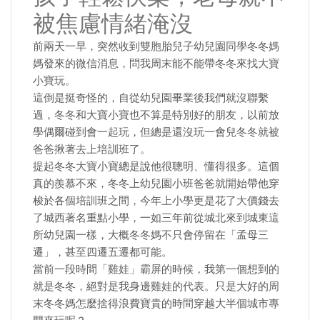
被焦慮情緒淹沒
前兩天一早，突然收到雙胞胎兒子幼兒園同學冬冬媽
媽發來的微信消息，問我周末能不能帶冬冬來找大寶
小寶玩。
這倒是挺奇怪的，自從幼兒園畢業後我們就沒聯繫
過，冬冬和大寶小寶也不算是特別好的朋友，以前放
學偶爾碰到會一起玩，但總是還沒玩一會兒冬冬就被
爸爸揪著去上培訓班了。
提起冬冬大寶小寶總是說他很聰明、懂得很多。這個
真的羨慕不來，冬冬上幼兒園小班爸爸就開始帶他穿
梭於各個培訓班之間，今年上小學更是花了大價錢去
了城西著名重點小學，一如三年前從城北來到城東這
所幼兒園一樣，大概冬冬媽不只會停留在「孟母三
遷」，甚至四遷五遷都可能。
當前一段時間「雞娃」霸屏的時候，我第一個想到的
就是冬冬，絕對是我身邊雞娃的代表。只是大好的周
末冬冬媽怎麼捨得浪費寶貴的時間穿越大半個城市專