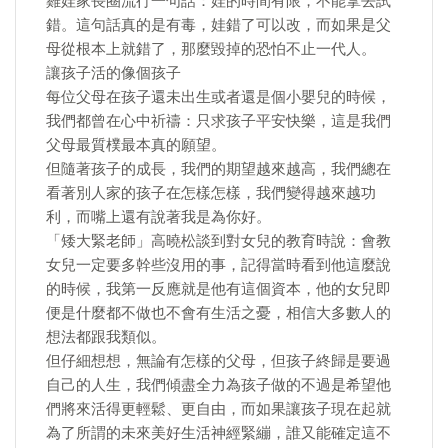
雞娃家長圈流行一句話：娃的時間有限，不能拿去試
錯。這句話真的是有毒，娃錯了可以改，而如果是父
母從根本上就錯了，那麼毀掉的恐怕不止一代人。
讓孩子活的像個孩子
每位父母在孩子還未出生或者還是個小嬰兒的時候，
我們都曾在心中祈禱：只求孩子平安快樂，這是我們
父母最質樸最本真的願望。
但隨著孩子的成長，我們的期望越來越高，我們總在
看著別人家的孩子在怎樣怎樣，我們變得越來越功
利，而嘴上還有說著我是為你好。
「矮大緊老師」高曉松談到對女兒的教育時說：會教
女兒一定要多幹些沒用的事，記得當時看到他這麼說
的時候，我第一反應就是他有這個資本，他的女兒即
便是什麼都不做也不會有生活之憂，相信大多數人的
想法都跟我類似。
但仔細想想，無論有怎樣的父母，但孩子終歸是要過
自己的人生，我們傾盡全力為孩子做的不過是希望他
們將來活得更輕鬆、更自由，而如果讓孩子現在起就
為了所謂的未來美好生活神經緊繃，誰又能確定這不