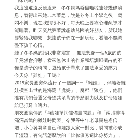
門來玩呢？
我這邊還沒反應過來，冬冬媽媽噼里啪啦連發幾條消
息，看得出來她非常著急，說是冬冬上小學之後一悶
悶不樂，現在狀態很不好，每天晚上要靠心理疏導才
能睡著。昨天突然哭著說想幼兒園的好朋友，所以她
趕緊給我聯繫，想讓孩子們在一起玩玩，看能不能調
整下孩子心情。
聽了冬冬媽的話我非常震驚， 無法想像一個6歲的孩
子竟然會抑鬱，看來無休止的作業和培訓班擠占的不
僅是孩子的時間，還給孩子帶來了無法承受的壓力。
今天你「雞娃」了嗎？
2019家長圈突然流行了一個詞——「雞娃」，伴隨著雞
娃橫空出世的是海淀「虎媽」、魔都「狼爸」，他們
擁有我們普通父母望其項背的學歷財力以及拚命給娃
給已打雞血魄力。
朋友圈瘋傳的「4歲娃單詞儲備量問題」和「兩張排得
滿滿當當的雞娃時間表」令我等中年老母親焦慮倍
增，小心翼翼拿自己和娃跟人家一對比，瞬間被秒成
了渣渣，有句話怎麼說的「比你優秀還比你努力」，