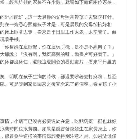
候，經常坑娃的家長不在少數，就譬如下面這兩位家長，
的針才能好，這一天晨晨的父母照常帶孩子去醫院打針。
則在一旁悉心照顧孩子才是，可是晨晨的父母卻恰好相
的床上睡著大覺，看來是平日里工作太累，太辛苦了。而
玩著手機。
「你爸媽在這睡覺，你在這玩手機，是不是不高興了？」
大爺說：「沒有啊，我挺高興的呀，動畫片可好看了。」
的床都沒床住，還能這麼開心的看動畫片，看來平日里的
笑，明明在孩子生病的時候，卻還要吵著去打麻將，甚至
院。可是等到家長回來之後完全忘了這個茬，看見孩子小
事情，小病而已沒有必要過於在意，吃點葯挺一挺也就好
浪費時間也浪費錢。如果是感冒發燒發生在家長身上，你
，感冒發生這樣的事情應該要特別注意才是。如果父母僅