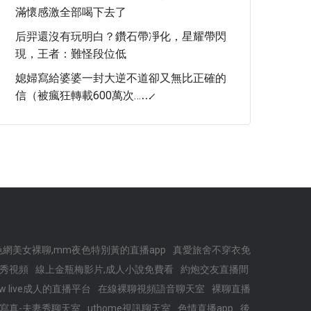
滿懷感激全部喝下去了
后羿還沒有玩明白？鑽石帶凈化，星耀帶閃
現，王者：難怪段位低
媳婦寫給婆婆一封大逆不道卻又無比正確的
信（被瘋狂轉載600萬次……̷
色網美女裸聊,mm夜色特別黃的直播app
真愛旅舍不穿衣免
衣秀視頻
線上金瓶梅影片,成人小說免費看
約炮交友直播間
ow live成人的直播平台
在線裸聊視頻語音聊天室
裸聊直播
 寫真-夫妻秀聊天室
uthome視訊聊天室
色情直播app
後