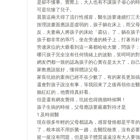
是卻不懂事。實際上，大人也有不讓孩子省心的時
可是坑慘了兒子。
晨晨這兩天得了流行性感冒，醫生說要連續打三天
按理說畫面應該是虛弱的，孩子躺在床上，而父母
反，夫妻兩人將孩子的床給「霸佔」了，躺在孩子
孩子都非常的乖巧，坐在旁邊的椅子上，打著吊針
旁邊床位的大爺看到這一幕都哈哈大樂，問孩子：
哪只孩子完全沒有任何情緒上的波動，笑呵呵的對
網友們都一致的認為孩子的心實在是太大了，自己
家教應該挺好，懂得體諒父母。
家長坑娃的案例已經不在少數了，有的家長更加搞
還會對孩子說沒有事，等我回來了之後再領你去醫
臉紅紅的，他覺得真好看。
但是還有網友覺得，坑娃也得挑個時候啊！
孩子生病的時候，父母應該要嚴肅對待才是
1.及時就醫
現在很多年輕的父母都認為，感冒發燒都是平常的
了，根本就不用折騰一趟，去醫院檢查，沒有必要
挺一挺沒有問題，但是孩子體質遠遠沒有大人要強