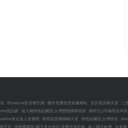
交友
ShowLive影音聊天網
國外免費色情直播網站
后宮視訊聊天室
三
eme視訊網
成人網情色貼圖區,台灣戀戀裸聊視頻
模特兒,c字褲美女內
wlive美女真人直播間
夜間寂寞裸聊聊天室
情色貼圖區,台灣情色
sh
聊天室
做愛裸聊室-聊天美女視訊-免費交友約炮
線上聊天軟體
水菜麗