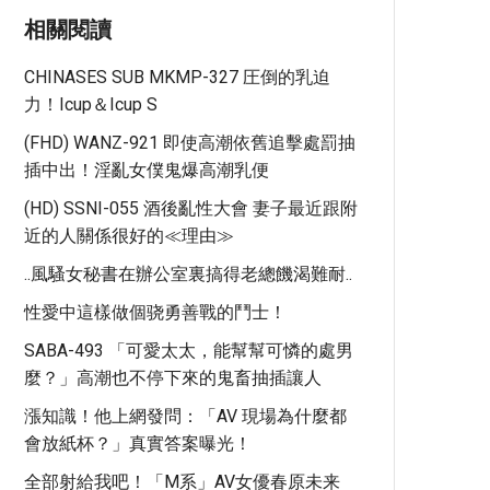
相關閱讀
CHINASES SUB MKMP-327 圧倒的乳迫
力！Icup＆Icup S
(FHD) WANZ-921 即使高潮依舊追擊處罰抽
插中出！淫亂女僕鬼爆高潮乳便
(HD) SSNI-055 酒後亂性大會 妻子最近跟附
近的人關係很好的≪理由≫
..風騷女秘書在辦公室裏搞得老總饑渴難耐..
性愛中這樣做個骁勇善戰的鬥士！
SABA-493 「可愛太太，能幫幫可憐的處男
麼？」高潮也不停下來的鬼畜抽插讓人
漲知識！他上網發問：「AV 現場為什麼都
會放紙杯？」真實答案曝光！
全部射給我吧！「M系」AV女優春原未来