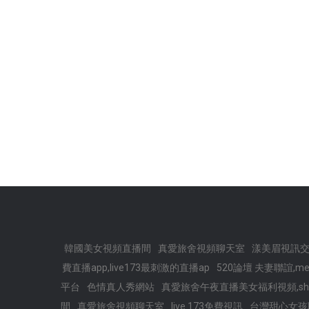
韓國美女視頻直播間
真愛旅舍視頻聊天室
漾美眉視訊
費直播app,live173最刺激的直播ap
520論壇 夫妻聯誼,m
平台
色情真人秀網站
真愛旅舍午夜直播美女福利視頻,sho
間
真愛旅舍視頻聊天室
live 173免費視訊
台灣甜心女孩