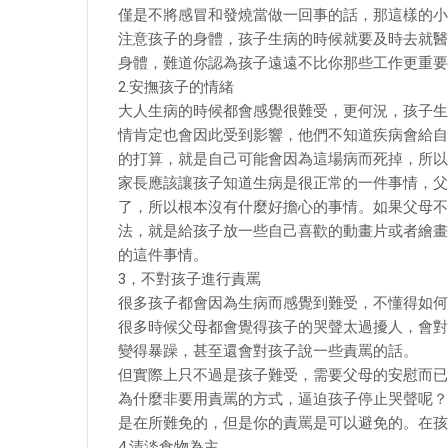
僅是不將感冒和發燒當做一回事的話，那這樣的小
注意孩子的身體，孩子生病的時候就要及時去就醫
身體，難道你認為孩子遠遠不比你那些工作更重要
2.安撫孩子的情緒
大人生病的時候都會感覺很難受，更何況，孩子生
情肯定也會因此受到影響，他們不知道疾病會給自
的打算，就是自己可能會因為這場病而死掉，所以
家長應該讓孩子知道生病是很正常的一件事情，父
了，所以根本沒有什麼好擔心的事情。如果父母不
法，就是給孩子放一些自己喜歡的動畫片或者繪畫
的這件事情。
3，不對孩子進行責罵
很多孩子都會因為生病而感覺到難受，不懂得如何
很多時候父母都會覺得孩子的哭聲太過擾人，會對
變得暴躁，甚至還會對孩子說一些責罵的話。
但實際上只不過是孩子難受，需要父母的安慰而已
為什麼非要用責罵的方式，逼迫孩子停止哭聲呢？
是在所難免的，但是你的責罵是可以避免的。在孩
4.清淡食物為主