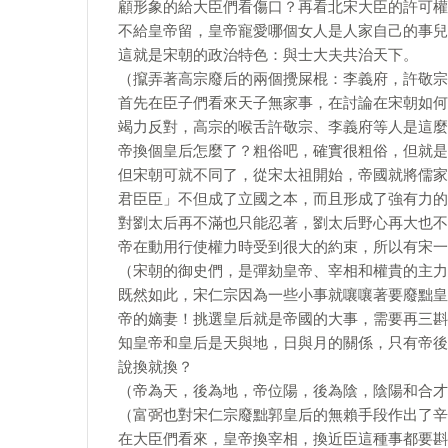
顧形象的給大臣們看傷口？再看北宋大臣的許可權
不給皇帝留，皇帝寵愛哪個女人是人家自己的事兒
這就是宋朝的政治特色：與士大夫共治天下。
（攛弄著高宗廢后的兩個攪屎棍：李義府，許敬宗
首先在臣子們看來天子無家事，在討論在宋朝如何
竭力反對，高宗的喉舌許敬宗、李義府等人是這麼
帝換個皇后怎麼了？粗俗吧，確實很粗俗，但就是
但宋朝可就不同了，從宋太祖開始，帝國就將儒家
君臣臣」不但成了立國之本，而且形成了強有力的
對劉太后再不滿也只能忍著，劉太后野心再大也不
帝在動用行使權力時受到很大的約束，所以有宋一
（宋朝的御史們，是彈劾皇帝、宰相和權貴的主力
既然如此，宋仁宗因為一些小事就嚷嚷著要廢黜皇
帝的嫡妻！挑選皇后就是帝國的大事，需要再三斟
知皇帝和皇后是天與地，日與月的關係，只有帝後
說換就換？
（帝為天，後為地，帝位陽，後為陰，陰陽和合才
（富弼也對宋仁宗廢黜郭皇后的無賴手段作出了辛
在大臣們看來，皇帝換宰相，換近臣這種事都要斟