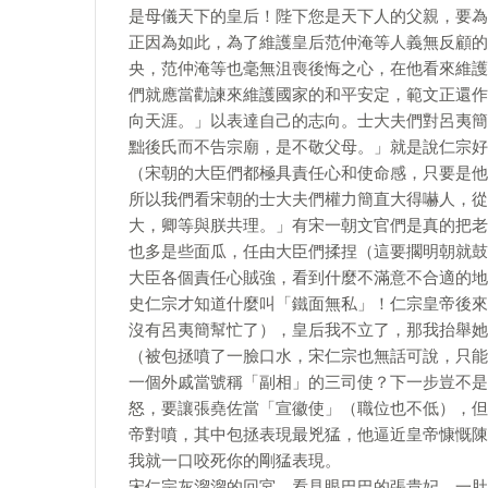
是母儀天下的皇后！陛下您是天下人的父親，要為
正因為如此，為了維護皇后范仲淹等人義無反顧的
央，范仲淹等也毫無沮喪後悔之心，在他看來維護
們就應當勸諫來維護國家的和平安定，範文正還作
向天涯。」以表達自己的志向。士大夫們對呂夷簡
黜後氏而不告宗廟，是不敬父母。」就是說仁宗好
（宋朝的大臣們都極具責任心和使命感，只要是他
所以我們看宋朝的士大夫們權力簡直大得嚇人，從
大，卿等與朕共理。」有宋一朝文官們是真的把老
也多是些面瓜，任由大臣們揉捏（這要擱明朝就鼓
大臣各個責任心賊強，看到什麼不滿意不合適的地
史仁宗才知道什麼叫「鐵面無私」！仁宗皇帝後來
沒有呂夷簡幫忙了），皇后我不立了，那我抬舉她
（被包拯噴了一臉口水，宋仁宗也無話可說，只能
一個外戚當號稱「副相」的三司使？下一步豈不是
怒，要讓張堯佐當「宣徽使」（職位也不低），但
帝對噴，其中包拯表現最兇猛，他逼近皇帝慷慨陳
我就一口咬死你的剛猛表現。
宋仁宗灰溜溜的回宮，看見眼巴巴的張貴妃，一肚