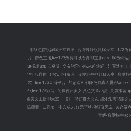
網絡色情視頻聊天室直播
台灣辣妹視訊聊天室
173免
片
情色直播,live173免費可以看裸聊直播app
聊色網站,
ut視訊app 安卓版
交友戀愛小站,來約炮網
51百途女主
灣173直播
show live影音
真愛旅舍視頻聊天室
真愛旅
友
live 173直播平台
加勒逼A片網-免費真人裸聊qqlive
台,live 173影音
免費視訊美女,黃色文章小說
真愛旅舍a
國美女主播聊天室
一對一視頻聊天交友,國外免費視訊交
線觀看
世界第一中文成人,好天下聊視頻聊天室
美女福
官網-真愛旅舍app