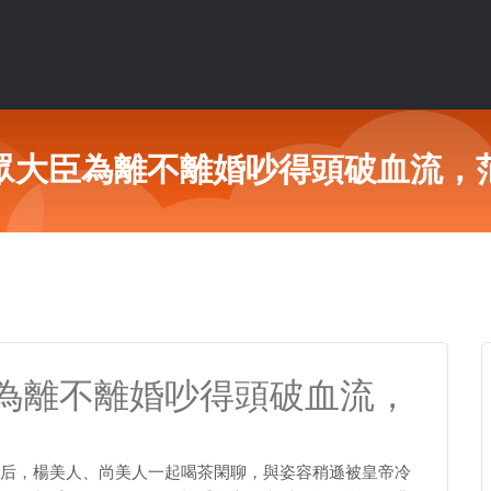
眾大臣為離不離婚吵得頭破血流，
為離不離婚吵得頭破血流，
后，楊美人、尚美人一起喝茶閑聊，與姿容稍遜被皇帝冷