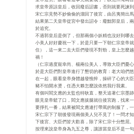
求皇帝原諒皇后，收回廢后詔書，否則就要死諫到
宋仁宗見勢不妙偷偷的溜回了後宮，由呂夷簡出馬
結果第二天皇帝從宮中發出詔令：廢黜郭皇后，兩
於追究。
不過郭皇后是倒了，但那兩個小妖精也沒好到哪去
小美人好好慶祝一下，於是只要一下朝仁宗皇帝就
住），這一來二去大臣們發現不對勁，皇上怎麼越
禍！
（仁宗過度寵幸尚、楊兩位美人，導致大臣們憂心
於是大臣們對皇帝進行了懇切的教育：老大咱們悠
在一起，眼看皇帝身體越發憔悴，操碎了心的大臣
豬不怕開水燙，任憑大夥怎麼說依然我行我素。
有個叫閻文應的太監也特耿直，整天追著仁宗墨跡
眼見皇帝鬆了口，閻文應拔腿就往後宮跑，找來一
要掙扎一番，結果被閻文應連打帶罵的制服了，一
宋仁宗下了朝後發現兩個美人兒不見了！一問才知
下後宮、大臣們皆大歡喜，除了宋仁宗十分憋屈。
按理來說皇帝身為九五之尊，讓誰當皇后不是一句