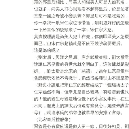
落的郭皇后相比，尚美人和楊美人可是人如其名，
也就多，尚美人打心眼裡看不起郭皇后，於是仗著
堂堂一國之母被小妾挑釁？郭皇后可不是吃素的，
你一拳我一爪宋仁宗也很懵逼，剛剛還好好的怎麼
一下給皇帝的後頸來了一掌，宋仁宗大怒。
其實按理說是尚美人犯上在先，你個區區美人怎麼
而已，但宋仁宗趙禎就是不依不饒吵著要廢后。
這是為啥呢？
（劉太后，與漢之呂后、唐之武后並稱，劉太后垂
說說仁宗皇帝的身世您就全明白了，這位爺就是影
媽」，劉太后是北宋的「慈禧」，當年仁宗皇帝年
貪戀權勢依然不肯撒手，仍然找各種理由不讓皇帝
（野史小說還把宋仁宗的經歷編成了「狸貓換太子
仁宗雖然不滿，但畢竟是自己親媽，有啥怨氣也只
的！他的親生母親是地位低下的小宮女李氏，在生
不同，歷史上的劉太后倒還有些良心，她並未謀害
母），就連李氏的弟弟也被早早的安排了官做。
（北宋皇后禮服像）
甭管是心有歉疚還是做人留一線，日後好相見。劉