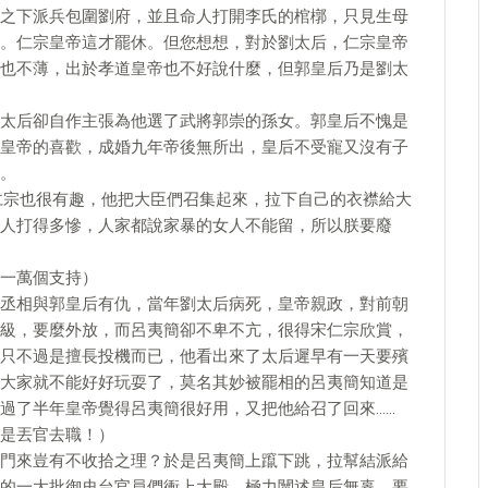
之下派兵包圍劉府，並且命人打開李氏的棺槨，只見生母
。仁宗皇帝這才罷休。但您想想，對於劉太后，仁宗皇帝
也不薄，出於孝道皇帝也不好說什麼，但郭皇后乃是劉太
太后卻自作主張為他選了武將郭崇的孫女。郭皇后不愧是
皇帝的喜歡，成婚九年帝後無所出，皇后不受寵又沒有子
。
仁宗也很有趣，他把大臣們召集起來，拉下自己的衣襟給大
人打得多慘，人家都說家暴的女人不能留，所以朕要廢
一萬個支持）
丞相與郭皇后有仇，當年劉太后病死，皇帝親政，對前朝
級，要麼外放，而呂夷簡卻不卑不亢，很得宋仁宗欣賞，
只不過是擅長投機而已，他看出來了太后遲早有一天要殯
大家就不能好好玩耍了，莫名其妙被罷相的呂夷簡知道是
過了半年皇帝覺得呂夷簡很好用，又把他給召了回來……
是丟官去職！）
門來豈有不收拾之理？於是呂夷簡上躥下跳，拉幫結派給
的一大批御史台官員們衝上大殿，極力闡述皇后無辜，要