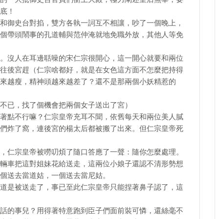
底！
和御史台對掐，雙方各執一詞互不相讓，吵了一個晚上，
個帶頭鬧事的孔道輔與范仲淹就地免職外放，其他人等免
。沒人在耳邊聒噪的宋仁宗很開心，這一開心就要和兩位
往後宮趕（仁宗啥都好，就是在女色這方面不怎麼把持得
來越瘦，精神頭越來越差了？還不是那兩個小妖精惹的
不已，找了個機會把兩個女子送出了宮）
著點不行嘛？仁宗皇帝充耳不聞，依舊每天和兩位美人膩
們炸了窩，連後宮的楊太后都被搬了出來。但仁宗皇帝死
，仁宗皇帝被嘮叨煩了隨口答應了一聲：隨你怎麼處理。
輛車把這對姐妹花給送走，這兩位小娘子還認不清形勢想
個送去當道姑，一個送去當尼姑。
道是被送走了，事已至此仁宗皇帝只能捏著鼻子認了，這
話的事兒？用得著特意跑到臣子們面前裝可憐，還絲毫不