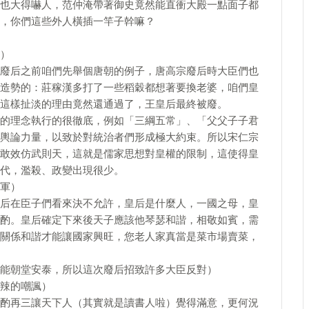
也大得嚇人，范仲淹帶著御史竟然能直衝大殿一點面子都
，你們這些外人橫插一竿子幹嘛？
）
廢后之前咱們先舉個唐朝的例子，唐高宗廢后時大臣們也
造勢的：莊稼漢多打了一些稻穀都想著要換老婆，咱們皇
這樣扯淡的理由竟然還通過了，王皇后最終被廢。
的理念執行的很徹底，例如「三綱五常」、「父父子子君
輿論力量，以致於對統治者們形成極大約束。所以宋仁宗
敢效仿武則天，這就是儒家思想對皇權的限制，這使得皇
代，濫殺、政變出現很少。
軍）
后在臣子們看來決不允許，皇后是什麼人，一國之母，皇
酌。皇后確定下來後天子應該他琴瑟和諧，相敬如賓，需
關係和諧才能讓國家興旺，您老人家真當是菜市場賣菜，
能朝堂安泰，所以這次廢后招致許多大臣反對）
辣的嘲諷）
酌再三讓天下人（其實就是讀書人啦）覺得滿意，更何況