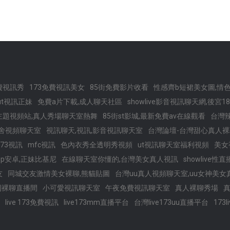
費視訊秀
173免費視訊美女
85街免費影片收看
性感齊b短裙美女圖,情
ut視訊正妹
免費a片下載,成人聊天社區
showlive影音視訊聊天網,後宮
主題視頻站,真人秀場聊天室熱舞
85街st影城,最新免費av在線觀看
台灣
舍視頻聊天室
視訊聊天,視訊,影音視訊聊天室
台灣論壇-台灣甜心真人裸
173視訊
mfc視訊
色內衣秀全透明秀視頻
ut視訊聊天室福利視頻
美女
pp安卓,正妹比基尼
在線聊天室你懂的,台灣美女真人視訊
showlive
友
同城交友激情美女裸聊,熊貓貼圖
台灣uu真人視頻聊天室,uu女神美
利裸聊直播間
小可愛視訊聊天室
午夜免費視訊聊天室
真人裸聊秀場
live 173免費視訊
live173mm直播平台
台灣live173uu直播平台
173l