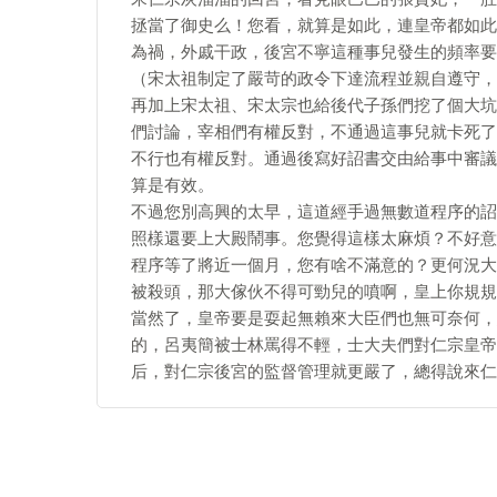
拯當了御史么！您看，就算是如此，連皇帝都如此
為禍，外戚干政，後宮不寧這種事兒發生的頻率要
（宋太祖制定了嚴苛的政令下達流程並親自遵守，
再加上宋太祖、宋太宗也給後代子孫們挖了個大坑
們討論，宰相們有權反對，不通過這事兒就卡死了
不行也有權反對。通過後寫好詔書交由給事中審議
算是有效。
不過您別高興的太早，這道經手過無數道程序的詔
照樣還要上大殿鬧事。您覺得這樣太麻煩？不好意
程序等了將近一個月，您有啥不滿意的？更何況大
被殺頭，那大傢伙不得可勁兒的噴啊，皇上你規規
當然了，皇帝要是耍起無賴來大臣們也無可奈何，
的，呂夷簡被士林罵得不輕，士大夫們對仁宗皇帝
后，對仁宗後宮的監督管理就更嚴了，總得說來仁