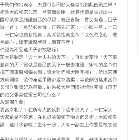
子民們作出表率，怎麼可以罔顧人倫做出如此衝動之舉？
衝進大殿和宋仁宗、呂夷簡硬剛，就算代價是被趕出中
國母就像是維護自己的母親，義正言辭！君父有過，臣子
詩一首：「重父必重母，正邦先正家；一心回主意，十口
、宋仁宗也頗多指責，富弼就指責皇帝「以色慾之心，廢
色偏心，嫡妻說廢就廢，簡直不孝！
們認為不妥連天子都敢駁斥）
宋太祖制定「與士大夫共治天下」，再到太宗說「天下廣
趙家的天下當做是自己的天下一般去維護，宋朝的皇帝們
搗了個東廠和錦衣衛，讓太監們和大臣互撕），所以宋朝
方就開噴，范仲淹這手段都還算溫柔，等後麵包拯來當御
又想立張貴妃為皇后，結果被大臣們噴得體無完膚（這下
的伯父張堯佐當三司使行么？
灰溜溜作罷）
要當宰相了！在所有人的反對下這事兒黃了，宋仁宗大
大家還是不答應，在包拯的帶領下御史們又衝上大殿和皇
詞，連口水都噴了皇帝一臉，大有一副皇上你要是敢答應
子邪火就爆發了：你丫就知道要官，要官，難道不知道包