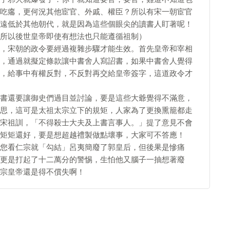
吃癟，更何況其他宦官、外戚、權臣？所以有宋一朝宦官
遠低於其他朝代，就是因為這些個眼尖的讀書人盯著呢！
所以後世皇帝即使有想法也只能遵循祖制）
，宋朝的政令要經過複雜步驟才能生效。首先皇帝和宰相
，通過就擬定條款讓中書舍人寫詔書，如果中書舍人覺得
，給事中有權反對，不反對再交給皇帝簽字，這道政令才
書還要讓御史們過目並討論，要是這些大爺覺得不滿意，
思，這可是太祖太宗立下的規矩，人家為了更換熏籠都走
宋祖訓，「不得殺士大夫及上書言事人。」提了意見不會
矩矩還好，要是想超越禮製做點壞事，大家可不答應！
您看仁宗就「勾結」呂夷簡廢了郭皇后，但後果是慘痛
更是打起了十二萬分的警惕，生怕他又腦子一抽想著廢
宗皇帝還是得不償失啊！