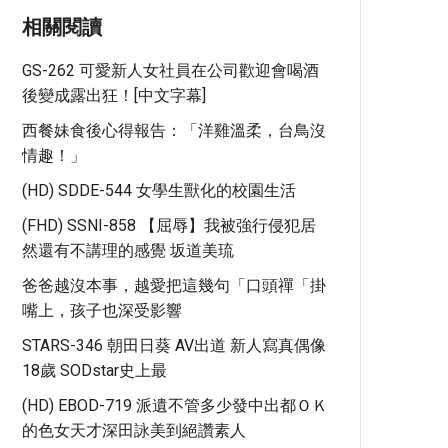
相關閱讀
GS-262 可愛新人女社員在公司歡迎會喝酒
後變成露出狂！[中文字幕]
西餐妹食後心得報告：「洋雞溫柔，台鳥沒
情趣！」
(HD) SDDE-544 女學生獸化的校園生活
(FHD) SSNI-858 【屈辱】我被強行侵犯居
然還有不講理的感覺 坂道美琉
爸爸越沒本事，越愛把這幾句「口頭禪「掛
嘴上，孩子也深受影響
STARS-346 朝田日葵 AV出道 新人寫真偶像
18歲 SODstar史上最
(HD) EBOD-719 派遺不管多少發中出都ＯＫ
的色女天才深田詠美到絕讚素人