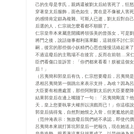
己的生母是李氏，親媽還被劉太后給害死了，狂怒
穿著皇太后服飾，面色如生，實在是不像被人害死
的感情肯定頗為複雜。可斯人已逝，劉太后對自己
后選的人，仁宗就怎麼看都不順眼了。
仁宗皇帝本來屬意開國將領張美的曾孫女，可是劉
將門之後，說話做事都利落果斷，這就很不討仁宗
嗣，後宮的那些個小妖精們心思也慢慢活絡起來了
不過這廢后的主戰場不在後宮，反而在前朝……宋
臣們看傷口並訴苦：「你們都來看看！朕被這個女
后！」
（呂夷簡和郭皇后有仇，仁宗想要廢后，呂夷簡是
丞相呂夷簡第一個跳出來表示支持，為啥？因為呂
大臣要有相應處置，那些阿附劉太后的大臣要麼降
結果郭皇后在邊上嘴賤了一句：「呂夷簡剛直？他
天，皇上您要執掌大權所以演戲而已！」你這樣說
郭皇后搞得鬼，自然對她恨之入骨，但更尷尬的是
（范仲淹表示：無故廢后我們絕不承認，即使代價
呂夷簡本來就打算坑郭皇后一把報仇，現在她送上
皇帝造勢。眼看著這事兒就要成了，以范仲淹為首