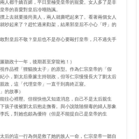
兩人都千嬌百媚，平日里極受皇帝的寵愛。女人多了是非
皇帝的喜愛對皇后冷嘲熱諷。
撲上去就要揍尚美人，兩人就撕吧起來了。看著兩個女人
就吵起來了？趕忙過來勸架，結果郭皇后不小心「呼」的
敢對皇后不敬？皇后也不是存心要毆打皇帝，只不過失手
簾聽政十一年，後期甚至穿龍袍！）
視作品裡「狸貓換太子」的原型。作為仁宗皇帝的「假
紀小，劉太后垂簾主持朝政，但等仁宗慢慢長大了劉太后
親政，這「代理皇帝」一直干到壽終正寢。
」的故事）
能往心裡壓。但很快他又知道消息，自己不是太后親生
下孩子後被劉太后抱走撫養。與小說陰險狠毒的婦人形象
李氏，對她也頗為優待（但是不能提自己是皇帝的生
太后的這一行為倒是救了她的族人一命，仁宗皇帝一聽自