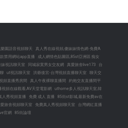
色樂園語音視頻聊天
真人秀在線視頻,傻妹妹情色網-免費A
18款禁用網站app直播
成人網情色貼圖區,85st亞洲區 痴女
辣妹視訊聊天室
同城寂寞男女交友網
真愛旅舍live173
台
聊
ut視訊聊天室
洪爺後宮-台灣視頻直播聊天室
聊天交
視頻直播秀房間
真人午夜裸聊直播間
約炮交友直播間平
性直播視頻在線觀看,AV天堂電影網
uthome多人視訊聊天室,韓
女真人秀視頻直播
免費 成人 直播
85街st影城,最新免費av在
真愛旅舍視頻聊天室
免費真人秀視頻聊天室
台灣網紅直播
ive官網
85街論壇