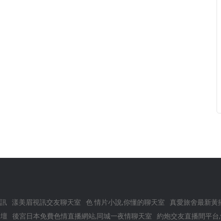
視訊
漾美眉視訊交友聊天室
色 情片小說,你懂的聊天室
真愛旅舍最新黃播
論壇
後宮日本免費色情直播網站,同城一夜情聊天室
約炮交友直播間平台