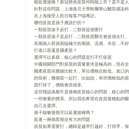
能延遲接種？新冠肺炎疫苗何時能上市？是不是人
針對這些問題，上海復旦大學附屬華山醫院感染科
在上海接受人民日報客戶端專訪。
哪些疫苗是孩子應該打的？
一類疫苗孩子必打，二類苗提倡要打
一類疫苗孩子是必打，二類疫苗醫生會提倡去打。
高風險人群就面臨極大的風險。流感、水痘，不好
打進口苗還是國產苗？
選擇可以多樣，核心的問題是打不打疫苗
中國相關部門對疫苗的質量要求是極高的，現在全
國產疫苗供應鏈比較大，單位價格比較低。進口的
的技術，幾個苗一起打。比如說，有些價格低的苗
苗打掉了，價格會高很多。
這些我認為都不是接種疫苗核心的問題，核心的問
一些衡量的體系。所以我也希望在疫苗接種點的醫
自己去選擇。
孩子咳嗽發燒可以延遲接種嗎？
延遲一兩個星期沒有大的問題
疫苗如果需要打，總歸是越早打越好，打得早，保