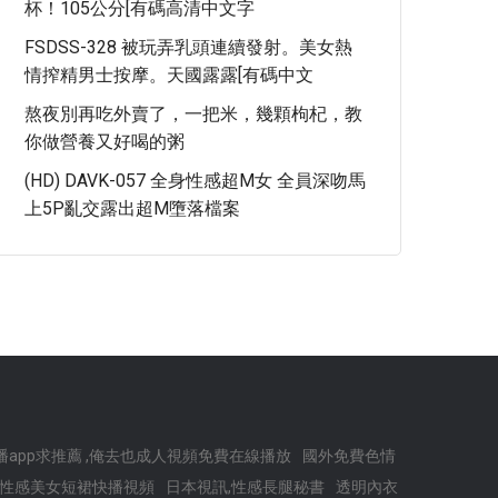
杯！105公分[有碼高清中文字
FSDSS-328 被玩弄乳頭連續發射。美女熱
情搾精男士按摩。天國露露[有碼中文
熬夜別再吃外賣了，一把米，幾顆枸杞，教
你做營養又好喝的粥
(HD) DAVK-057 全身性感超M女 全員深吻馬
上5P亂交露出超M墮落檔案
app求推薦 ,俺去也成人視頻免費在線播放
國外免費色情
,性感美女短裙快播視頻
日本視訊,性感長腿秘書
透明內衣