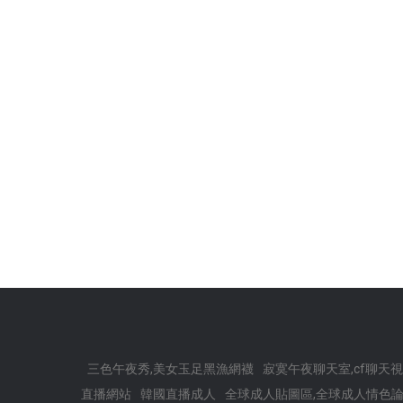
三色午夜秀,美女玉足黑漁網襪
寂寞午夜聊天室,cf聊天
直播網站
韓國直播成人
全球成人貼圖區,全球成人情色