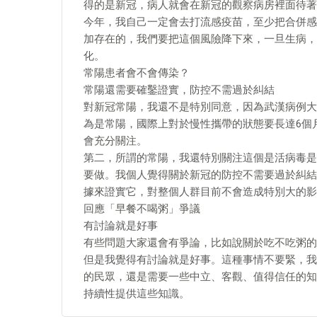
得的是新冠，病人就會在新冠的觀察病房裡面待著
今年，我自己一定會去打流感疫苗，至少把合併感
加存在的，我們要把這個風險降下來，一旦生病，
化。
常陽患者會不會傳染？
常陽還需要確鑿證實，防控不需過於糾結
對新冠常陽，我還不是特別同意，因為武漢病例大
為是常陽，國際上對於慢性攜帶的狀態要長達6個
會充分關注。
第二，所謂的常陽，我還特別關注這個是活病毒是
要做。我個人覺得關於新冠的防控不需要過於糾結
據來證實它，對整個人群目前不會造成特別大的影
回應「早餐不喝粥」爭議
有討論就是好事
有些問題大家還會有爭論，比如說關於吃不吃粥的
但是我覺得有討論就是好事。這種事情不要緊，我
的民眾，還是需要一些中立、客觀、值得信任的知
持續性提供這些知識。