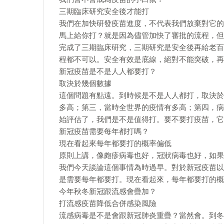
三期臨床研究安全後才能打
我們在加快研發疫苗進度，不代表我們放棄對它的
馬上給你打？就是因為儘管加快了審批的流程，但
完成了三期臨床研究，三期研究是安全後再給老百
程都不可以。安全有效是底線，絕對不能突破，再
新冠疫苗是不是人人都要打？
取決於幾個數據
這個問題有點遠。到時候是不是人人都打，取決於
多高；第三，當時全世界的疫情有多高；第四，病
始評估了，我們是不是值得打。要不要打疫苗，它
新冠疫苗需要每年都打嗎？
現在看起來每年都要打的概率偏低
原則上講，像皰疹病毒也好，冠狀病毒也好，如果
我們今天談論這個事情為時過早。對於新冠疫苗以
是需要每年都要打。現在看起來，每年都要打的概
今年秋冬新冠跟流感會疊加？
打流感疫苗降低合併感染風險
流感病毒是不是會跟新冠肺炎重疊？當然會。到冬