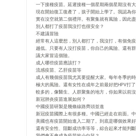
一下接種疫苗。延遲接種一個星期兩個星期沒有大
現在開始復工復產了，孩子開始上學了。我認為你
實在沒空就第二個禮拜。有聚集就有風險，因此盡
別人都打了疫苗我沒打也很安全？
不建議冒險
經常有人這麼想，別人都打了，我沒打，有個免疫
越低。只要有人沒打疫苗，你自己的風險、還有群
議大家冒這個險。
成人哪些疫苗應該打？
流感疫苗、乙肝疫苗等
成人有幾個疫苗我尤其要提醒大家。每年冬季的時
極大的風險。還有女性在成年之前最好把HPV打
較多的，像醫生、人群聚集的地方，你如果以前沒
新冠肺炎疫苗進展如何？
中國疫苗研製是幾條線路齊頭並進
新冠疫苗國際上有很多種。中國已經走在前面。中
美國也有疫苗開始進入二期了。到底是哪個效果好
還有安全性、阻斷成功率等等，綜合起來才能判斷
我們會不會成為疫苗的小白鼠？