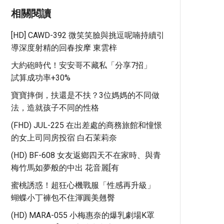
相關閱讀
[HD] CAWD-392 微笑笑臉與挑逗呢喃持續引
導深度射精的回春按摩 東雲梓
大約砲時代！安安哥不藏私「分享7招」
試算成功率+30%
寶寶摔倒，扶還是不扶？3位媽媽的不同做
法，造就孩子不同的性格
(FHD) JUL-225 在出差處的商務旅館和憧憬
的女上司同房投宿 白石茉莉奈
(HD) BF-608 女友返鄉四天不在家時、與青
梅竹馬如夢般的中出 花音麗[有
蜜桃誘惑！超狂心機戰服「性感再升級」
蝴蝶小丁褲包不住渾圓美翹臀
(HD) MARA-055 小梅惠奈的爆乳劇場K罩