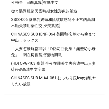
性飛走… 日向真凜[有碼中文
從奇裝異服談民國時期女性形象的塑造
SSIS-006 讓爆乳奶頭和陰核敏感到不正常的高潮
不斷失禁用藥性交 夕美紫苑[
CHINASES SUB IENF-064 美園和花 朝から晩まで
中出しセックス
主人要怎麼玩都可以！D奶莉亞化身「無羞恥小母
兔」 關在房裡當成寵物調教
(HD) OVG-103 夜襲 半夜在睡著丈夫旁遭中出人妻
6[有碼高清中文字幕
CHINASES SUB MIAA-081 むっちり尻Icup爆乳ヤ
リたい放題