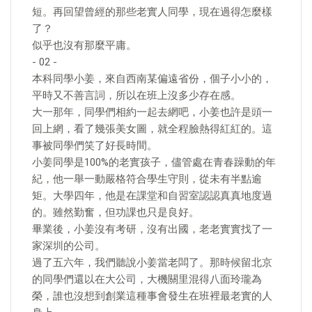
短。再回望曾經的那些老實人同學，現在過得怎麼樣
了？
似乎也沒有那麼平庸。
- 02 -
本科同學小姜，來自西南某偏遠省份，個子小小的，
平時又不善言詞，所以在班上沒多少存在感。
大一那年，同學們相約一起去網吧，小姜也許是頭一
回上網，看了幾張美女圖，就全程臉熱得紅紅的。這
事被同學們笑了好長時間。
小姜同學是100%的老實孩子，儘管處在青春躁動的年
紀，他一舉一動嚴格符合學生守則，從未有半點逾
矩。大學四年，他是在課堂和自習室認認真真地度過
的。雖然勤奮，但功課也只是良好。
畢業後，小姜沒有考研，沒有出國，老老實實找了一
家深圳的公司。
過了五六年，我們聽說小姜當老闆了。那時候留北京
的同學們還以在大公司，大機關里混得八面玲瓏為
榮，誰也沒想到創業這種事會發生在班裡最老實的人