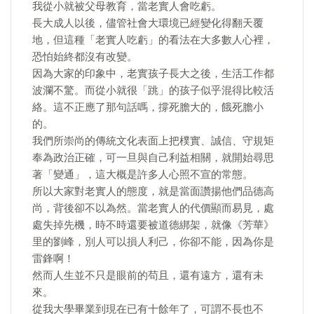
我從小就被父母教育，當老實人會吃虧。
長大成人以後，儘管社會大環境已經變化得翻天覆
地，但這種「老實人吃虧」的看法在大多數人心裡，
恐怕始終都沒有改變。
因為大家的印象中，老實孩子長大之後，生活工作都
波瀾不驚。而從小就很「跳」的孩子似乎混得比較活
絡。這不正應了那句話嗎，撐死膽大的，餓死膽小
的。
我們所崇尚的傳統文化表面上把樸實、誠信、守規矩
奉為政治正確，可一旦與自己利益相關，就開始尋思
著「變通」，這大概是許多人心照不宣的常態。
所以大家對老實人的態度，就是當面讚揚他們品德高
尚，背後卻不以為然。當老實人的代價顯而易見，處
處失掉先機，時不時還要被道德綁架，就像《芳華》
里的劉峰，別人可以損人利己，你卻不能，因為你是
雷鋒啊！
然而人生並不只是眼前的苟且，還有遠方，還有未
來。
從我大學畢業到現在已有十餘年了，可謂不長也不