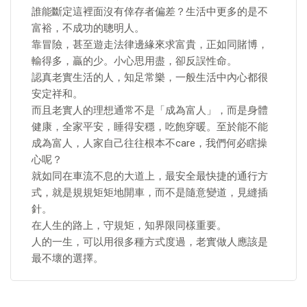
誰能斷定這裡面沒有倖存者偏差？生活中更多的是不
富裕，不成功的聰明人。
靠冒險，甚至遊走法律邊緣來求富貴，正如同賭博，
輸得多，贏的少。小心思用盡，卻反誤性命。
認真老實生活的人，知足常樂，一般生活中內心都很
安定祥和。
而且老實人的理想通常不是「成為富人」，而是身體
健康，全家平安，睡得安穩，吃飽穿暖。至於能不能
成為富人，人家自己往往根本不care，我們何必瞎操
心呢？
就如同在車流不息的大道上，最安全最快捷的通行方
式，就是規規矩矩地開車，而不是隨意變道，見縫插
針。
在人生的路上，守規矩，知界限同樣重要。
人的一生，可以用很多種方式度過，老實做人應該是
最不壞的選擇。