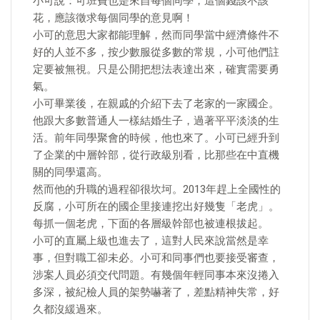
小可說：可班費也是來自每個同學，這個錢該不該
花，應該徵求每個同學的意見啊！
小可的意思大家都能理解，然而同學當中經濟條件不
好的人並不多，按少數服從多數的常規，小可他們註
定要被無視。只是公開把想法表達出來，確實需要勇
氣。
小可畢業後，在親戚的介紹下去了老家的一家國企。
他跟大多數普通人一樣結婚生子，過著平平淡淡的生
活。前年同學聚會的時候，他也來了。小可已經升到
了企業的中層幹部，從行政級別看，比那些在中直機
關的同學還高。
然而他的升職的過程卻很坎坷。2013年趕上全國性的
反腐，小可所在的國企里接連挖出好幾隻「老虎」。
每抓一個老虎，下面的各層級幹部也被連根拔起。
小可的直屬上級也進去了，這對人民來說當然是幸
事，但對職工卻未必。小可和同事們也要接受審查，
涉案人員必須交代問題。有幾個年輕同事本來沒捲入
多深，被紀檢人員的架勢嚇著了，差點精神失常，好
久都沒緩過來。