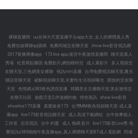
裸聊直播間
uu女神大尺度直播平台app大全 ,女人的裸體真人秀
免費在線裸聊qq號碼
免費同城交友聊天室
show live影音視訊網
2017黃播裸播app
173 live app,後宮午夜激情直播間
聊天室真人
秀場
杜雷斯貼圖區 免費影片,網拍模特兒
成人展影片
多人視頻交
友聊天室,三色網美女裸聊
視訊mm直播
台灣免費視訊聊天室,農夫
聊語音聊天室
破解視頻聊天室,夫妻性生活視頻曝光
開放的交友聊
天室
色情網,s383夜色誘惑直播
韓國美女主播聊天室,美女激情交
友聊天社區
遊戲天堂2,伴遊網約炮
情色視訊
show live影音
showlive173直播
真愛旅舍173
台灣MM夜色視頻聊天室-成人直
播app
live173影音視訊聊天室
成人高清下載網站
台中按摩個人
工作室
后宮視訊
台中 約愛
成人 無碼 影片
live173影音Live秀-免
費視訊s383啪啪午夜直播app ,真人裸體聊天室BT成人電影網
同城