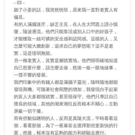
- 03 -
聽了小姜的話，我突然恍悟，原來我一直對老實人有
偏見。
有的人滿腦迷茫，缺乏主見，在人生大問題上謹小慎
微，隨波逐流。他們只能靠活成別人口中的好孩子，
才能獲取一絲可憐的安全感和認同感。這樣的人，又
怎麼可能大膽創新，追求自己的夢想呢？這不是老
實，這是懦弱無能。
另一種老實人，其實是腳踏實地。他們很明確地知道
自己想要什麼，該怎麼去做，然後一板一眼地做事，
一聲不響的發展。
我們印象中的有錢人都是滿腦子靈光，隨時隨地都能
發現商機。可隨著社會閱歷的增加，我發現白手起家
的富人大多都很踏實，甚至很保守。他們只專註自己
擅長的領域，其他的潮來潮往反而根本不關心，主動
屏蔽一切干擾。
而有些貌似聰明的人，反而是真隨大流，平時看看這
個，看看那個，為了一夜暴富去選擇那些更新快的行
業，然後，根本沒有足夠的能力和經驗去應付。