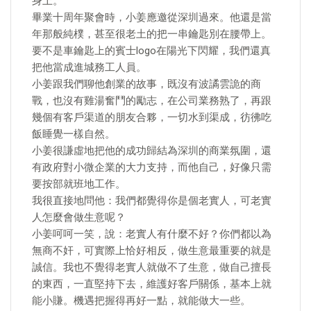
身上。
畢業十周年聚會時，小姜應邀從深圳過來。他還是當
年那般純樸，甚至很老土的把一串鑰匙別在腰帶上。
要不是車鑰匙上的賓士logo在陽光下閃耀，我們還真
把他當成進城務工人員。
小姜跟我們聊他創業的故事，既沒有波譎雲詭的商
戰，也沒有雞湯奮鬥的勵志，在公司業務熟了，再跟
幾個有客戶渠道的朋友合夥，一切水到渠成，彷彿吃
飯睡覺一樣自然。
小姜很謙虛地把他的成功歸結為深圳的商業氛圍，還
有政府對小微企業的大力支持，而他自己，好像只需
要按部就班地工作。
我很直接地問他：我們都覺得你是個老實人，可老實
人怎麼會做生意呢？
小姜呵呵一笑，說：老實人有什麼不好？你們都以為
無商不奸，可實際上恰好相反，做生意最重要的就是
誠信。我也不覺得老實人就做不了生意，做自己擅長
的東西，一直堅持下去，維護好客戶關係，基本上就
能小賺。機遇把握得再好一點，就能做大一些。