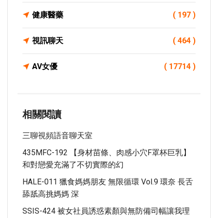
健康醫藥
( 197 )
視訊聊天
( 464 )
AV女優
( 17714 )
相關閱讀
三聊視頻語音聊天室
435MFC-192 【身材苗條、肉感小穴F罩杯巨乳】
和對戀愛充滿了不切實際的幻
HALE-011 獵食媽媽朋友 無限循環 Vol.9 環奈 長舌
舔舐高挑媽媽 深
SSIS-424 被女社員誘惑素顏與無防備司幅讓我理