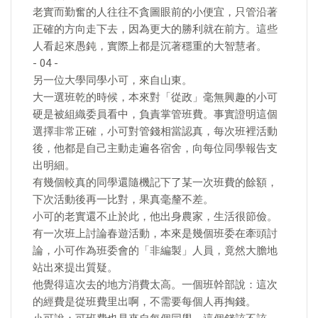
老實而勤奮的人往往不貪圖眼前的小便宜，只管沿著
正確的方向走下去，因為更大的勝利就在前方。這些
人看起來愚鈍，實際上都是沉著穩重的大智慧者。
- 04 -
另一位大學同學小可，來自山東。
大一選班乾的時候，本來對「從政」毫無興趣的小可
硬是被組織委員看中，負責掌管班費。事實證明這個
選擇非常正確，小可對管錢相當認真，每次班裡活動
後，他都是自己主動走遍各宿舍，向每位同學報告支
出明細。
有幾個較真的同學還隨機記下了某一次班費的餘額，
下次活動後再一比對，果真毫釐不差。
小可的老實還不止於此，他出身農家，生活很節儉。
有一次班上討論春遊活動，本來是幾個班委在牽頭討
論，小可作為班委會的「非編製」人員，竟然大膽地
站出來提出質疑。
他覺得這次去的地方消費太高。一個班幹部說：這次
的經費是從班費里出啊，不需要每個人再掏錢。