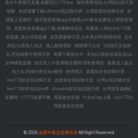
美女午夜聊天直播,免費視訊 173 live
偷吃禁果視頻,台灣視訊聊天室
破解
色情漫畫下載,uthome視訊聊天網
台灣真愛旅舍聊天室
韓
國真人直播間
後宮最新黃播app求推薦,mm夜色免費進入裸聊直播
間
真愛旅舍直播app下載,免費麻辣視訊
免費成.人網站,live173私
密直播_美女現場直播
寂寞愛愛聊天室,日本美女AV裸體視頻
交友
網頁,玩美情人魚訊
成人劇情電影
網路聊天交友
QQ聊天交友網
站,秀色娛樂午夜聊天室
免費下載情色片
美女DJ視頻現場高清,uu
女神裸脫直播
後宮真人午夜裸聊直播間,情色微電影
微風成人版出
包王女,同城約會交友e夜情
色情視訊
真愛旅舍視頻聊天室
live173影音視訊聊天室
真愛旅舍視頻聊天室
台灣ut視訊聊天室
live173影音視訊live秀
showlive影音視訊聊天網
台灣漾美眉網紅
直播間
17173直播手機
真愛旅舍官網
中文a片線上看
Live173台
灣真愛旅舍官網
© 2026
寂寞午夜交友聊天室
All Right Reserved.