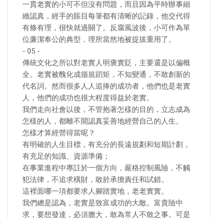
一貫老實的小可不但沒有問題，而且因為平時辦事細
緻認真，經手的賬目每筆都有清晰的記錄，他交代得
有條有理，很快就過關了。反腐風波後，小可作為單
位廉潔奉公的典型，理所當然地被提拔重用了。
- 05 -
傳統文化之所以對老實人明褒實貶，主要還是以偏概
全。老實被醜化成循規蹈矩，不知變通，不敢創新的
代名詞。然而很多人人追捧的成功者，他們也是老實
人，他們的成功也很大程度得益於老實。
我們走向社會以後，不管抱著怎樣的目的，立志成為
怎樣的人，都離不開認真妥善地經營自己的人生。
怎樣才算經營得當呢？
有明確的人生目標，有充分的長遠規劃和短期計劃，
有充足的知識、資源準備；
在事業進程中專註於一個方向，嚴格控制風險，不觸
犯法律，不追求橫財，敢於承擔責任和試錯。
這裡面哪一項都要求人腳踏實地，老老實實。
我們總是認為，老實是致富成功的大敵。富貴險中
求，要想發達，必須膽大，敢為常人不敢之事。可是