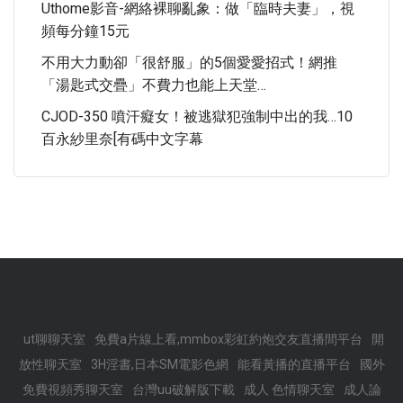
Uthome影音-網絡裸聊亂象：做「臨時夫妻」，視
頻每分鐘15元
不用大力動卻「很舒服」的5個愛愛招式！網推
「湯匙式交疊」不費力也能上天堂…
CJOD-350 噴汗癡女！被逃獄犯強制中出的我…10
百永紗里奈[有碼中文字幕
ut聊聊天室
免費a片線上看,mmbox彩虹約炮交友直播間平台
開
放性聊天室
3H淫書,日本SM電影色網
能看黃播的直播平台
國外
免費視頻秀聊天室
台灣uu破解版下載
成人 色情聊天室
成人論