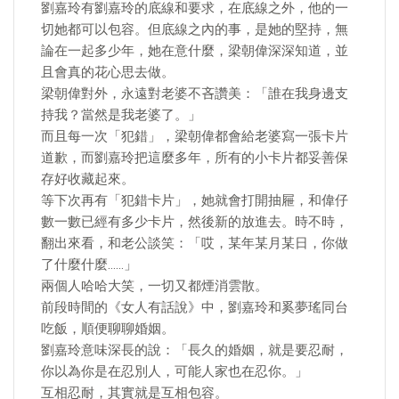
劉嘉玲有劉嘉玲的底線和要求，在底線之外，他的一
切她都可以包容。但底線之內的事，是她的堅持，無
論在一起多少年，她在意什麼，梁朝偉深深知道，並
且會真的花心思去做。
梁朝偉對外，永遠對老婆不吝讚美：「誰在我身邊支
持我？當然是我老婆了。」
而且每一次「犯錯」，梁朝偉都會給老婆寫一張卡片
道歉，而劉嘉玲把這麼多年，所有的小卡片都妥善保
存好收藏起來。
等下次再有「犯錯卡片」，她就會打開抽屜，和偉仔
數一數已經有多少卡片，然後新的放進去。時不時，
翻出來看，和老公談笑：「哎，某年某月某日，你做
了什麼什麼……」
兩個人哈哈大笑，一切又都煙消雲散。
前段時間的《女人有話說》中，劉嘉玲和奚夢瑤同台
吃飯，順便聊聊婚姻。
劉嘉玲意味深長的說：「長久的婚姻，就是要忍耐，
你以為你是在忍別人，可能人家也在忍你。」
互相忍耐，其實就是互相包容。