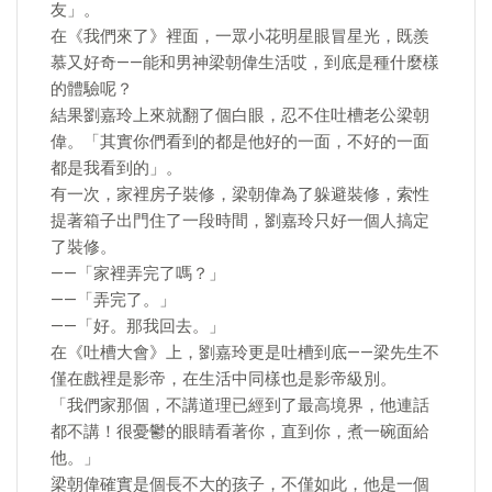
友」。
在《我們來了》裡面，一眾小花明星眼冒星光，既羨
慕又好奇——能和男神梁朝偉生活哎，到底是種什麼樣
的體驗呢？
結果劉嘉玲上來就翻了個白眼，忍不住吐槽老公梁朝
偉。「其實你們看到的都是他好的一面，不好的一面
都是我看到的」。
有一次，家裡房子裝修，梁朝偉為了躲避裝修，索性
提著箱子出門住了一段時間，劉嘉玲只好一個人搞定
了裝修。
——「家裡弄完了嗎？」
——「弄完了。」
——「好。那我回去。」
在《吐槽大會》上，劉嘉玲更是吐槽到底——梁先生不
僅在戲裡是影帝，在生活中同樣也是影帝級別。
「我們家那個，不講道理已經到了最高境界，他連話
都不講！很憂鬱的眼睛看著你，直到你，煮一碗面給
他。」
梁朝偉確實是個長不大的孩子，不僅如此，他是一個