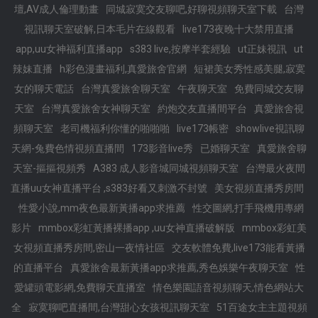
壇,AV成人倫理動畫
同城寂寞交友聊吧,好聊視頻聊天室下載
台灣
視訊聊天室破解,日本毛片在線觀看
live173夜晚十大禁用直播
app,uu女神福利直播app
s383 live,按摩半套經驗
ut正妹視訊
ut
辣妹直播
h彩色漫畫福利,真愛旅舍官網
短裙美女秀性感美腿,寂寞
女的聊天電話
台灣真愛旅舍聊天室
午夜聊天室
免費同城交友聊
天室
台灣真愛旅舍女神聊天室
約炮交友直播間平台
真愛旅舍視
頻聊天室
老司機福利你懂的啪啪啪
live173帳密
showlive視訊聊
天網-兔費色情視頻直播間
173影音live秀
已婚聊天室
真愛旅舍聊
天室-摳摳視頻秀
A383 成人影音城同城視頻聊天室
台灣最火夜間
直播uu女神直播平台 ,s383好看又刺激不封號
美女視頻直播秀房間
性愛小說,mm夜色最新黃播app求推薦
性交圖網,打手飛機用專網
影片
mmbox彩虹黃播裸播app ,uu女神直播破解版
mmbox彩虹美
女視頻直播秀房間,密山一夜情社區
交友軟體免費,live173能看黃播
的直播平台
真愛旅舍最新黃播app求推薦,秀色娛樂午夜聊天室
性
愛罐頭電影網,免費聊天直播室
情色樂園語音視頻聊天,情色網站大
全
寂寞聊吧直播間,台灣甜心女孩視訊聊天室
51百途女主主題視頻