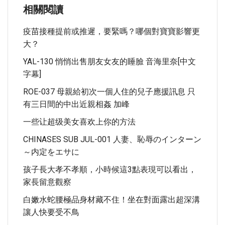
相關閱讀
疫苗接種提前或推遲，要緊嗎？哪個對寶寶影響更
大？
YAL-130 悄悄出售朋友女友的睡臉 音海里奈[中文
字幕]
ROE-037 母親給初次一個人住的兒子應援訊息 只
有三日間的中出近親相姦 加峰
一些让超级美女喜欢上你的方法
CHINASES SUB JUL-001 人妻、恥辱のインターン
～内定をエサに
孩子長大孝不孝順，小時候這3點表現可以看出，
家長留意觀察
白嫩水蛇腰極品身材藏不住！坐在對面露出超深溝
讓人快要受不鳥