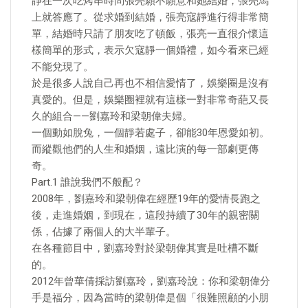
靜在一次吃烤串時問張亮願不願意和她結婚，張亮馬
上就答應了。從求婚到結婚，張亮寇靜進行得非常簡
單，結婚時只請了朋友吃了頓飯，張亮一直很介懷這
樣簡單的形式，表示欠寇靜一個婚禮，如今看來已經
不能兌現了。
於是很多人說自己再也不相信愛情了，娛樂圈是沒有
真愛的。但是，娛樂圈裡就有這樣一對非常奇葩又長
久的組合——劉嘉玲和梁朝偉夫婦。
一個動如脫兔，一個靜若處子，卻能30年恩愛如初。
而縱觀他們的人生和婚姻，遠比演的每一部劇更傳
奇。
Part.1 誰說我們不般配？
2008年，劉嘉玲和梁朝偉在經歷19年的愛情長跑之
後，走進婚姻，到現在，這段持續了30年的親密關
係，佔據了兩個人的大半輩子。
在各種節目中，劉嘉玲對於梁朝偉其實是吐槽不斷
的。
2012年曾華倩採訪劉嘉玲，劉嘉玲說：你和梁朝偉分
手是福分，因為當時的梁朝偉是個「很難照顧的小朋