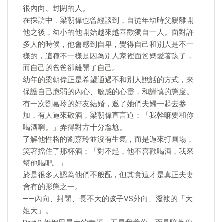
很內向、封閉的人。
在採訪中，梁朝偉也曾經談到，自從年幼時父親離開
他之後，幼小的他開始越來越喜歡獨自一人。面對許
多人的時候，他會感到自卑，覺得自己和別人是不一
樣的，這種不一樣是因為別人家裡面爸媽愛著孩子，
而自己的爸爸卻離開了自己。
幼年的梁朝偉正是希望通過不和別人說話的方式，來
保護自己脆弱的內心、敏感的心靈，和謹慎的態度。
有一次劉嘉玲的好友結婚，邀了她們夫婦一起去參
加，有人過來敬酒，梁朝偉直言道：「我幹嘛要和你
喝酒啊。」弄得對方十分尷尬。
了解他性格的劉嘉玲並沒有生氣，而是過來打圓場，
笑著擋住了那杯酒：「對不起，他不喜歡喝酒，我來
幫他喝吧。」
於是很多人認為他們不般配，但其實這才是真正夫妻
會有的形態之一。
——內向、封閉、長不大的孩子VS外向、潑辣的「大
姐大」。