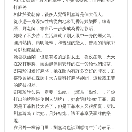
Part.2 婚姻里最大的幸福，不是我養你，而是陪著你
打麻將
相比於梁朝偉，很多人覺得劉嘉玲是個大俗人。
從小憑一身潑辣性格從內地來到香港娛樂圈，練粵
語、拜老師，靠自己一步步成為香港影后。
她吃了不少苦，生活練就了別人眼中一身的煙火氣，
圓滑熱情、精明能幹，和曾經的戀人、曾經的情敵都
可以相處融洽。
她喜歡熱鬧，也是有名的派對女王，夜夜笙歌，天天
在家打麻將。而梁超偉則安靜的在一旁給他們沏茶。
劉嘉玲很愛打麻將，她在圈內有許多交好的牌友，劉
嘉玲曾經在採訪中大方爆料打麻將趣聞，還透露王菲
的牌技很差。
劉嘉玲說如果一定要「出統」（譯為「點炮」，即你
打出的牌剛好使別人胡牌），她會讓點炮給王菲。原
因是王菲牌技太差了，但是王菲本人又很愛贏，所以
劉嘉玲為了哄她，只好點炮，讓王菲享受贏牌的樂
趣。
在另外一檔節目里，劉嘉玲也談到感情生活時表示：