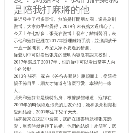
是陪我打麻將的他
​最近發生了很多事情。無論是打開朋友圈，還是刷刷
微博，大家似乎都覺得，2019年末有點太過糟心了。
今天上午七點多，張亮在微博上發布了離婚聲明，表
示他和寇靜已經在2017年辦理離婚手續，並強調孩子
一直一起撫養，希望大家不要過於猜測。
從聲明中可以看出張亮的聲明內容沒有認真校對，
2017年寫成了20017年，也許從中可以看出當事人內
心的波動。
2013年張亮一家在《爸爸去哪兒》脫穎而出，從這檔
親子節目里，網友才知道有這麼可愛、幸福的一家
人。
張亮和寇靜都是模特出身，根據媒體報道，寇靜在
2003年的時候經過張亮的朋友介紹，她和張亮相識相
愛到結婚，2007年生下兒子天天。
張亮後來在採訪中透露，寇靜在讀書時就和張亮戀
愛，畢業時就選擇了結婚。他們的結婚非常簡單，寇