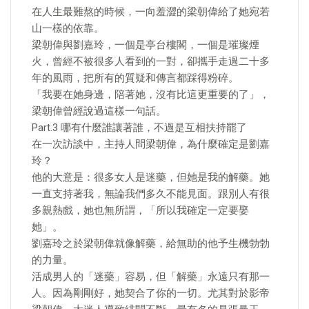
在人生最難熬的時候，一向羞澀的梁朝偉給了她宛若
山一樣的依靠。
梁朝偉與劉嘉玲，一個是亭台樓閣，一個是璀璨煙
火，曾經不被很多人看到的一對，卻攜手走過二十多
年的風雨，把所有的質疑和傳言都踩得粉碎。
「我要在她身邊，陪著她，沒有比這更重要的了」，
梁朝偉曾經說過這樣一句話。
Part.3 哪有什麼誰讓著誰，不過是互相扶持罷了
在一次訪談中，主持人問梁朝偉，為什麼確定是劉嘉
玲？
他的大意是：很多女人是迷藥，但她是我的解藥。她
一直支持著我，無論我們多久不能見面。跟別人有很
多親熱戲，她也無所謂，「所以我確定一定要娶
她」。
劉嘉玲之於梁朝偉就像解藥，給無助的他予生機勃勃
的力量。
活成男人的「迷藥」容易，但「解藥」永遠只有那一
人。因為剛剛好，她契合了你的一切。尤其對於影帝