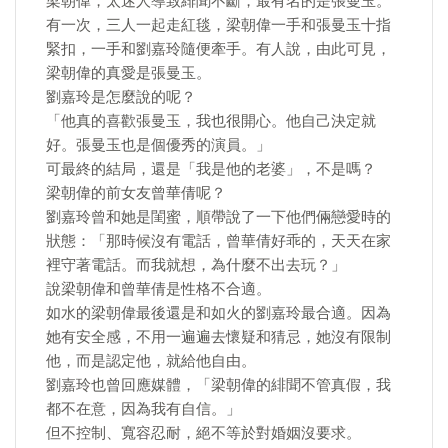
梁朝偉，太迷人導致緋聞不斷，最有名的是張曼玉。
有一次，三人一起走紅毯，梁朝偉一手和張曼玉十指
緊扣，一手和劉嘉玲隨便牽手。有人說，由此可見，
梁朝偉的真愛是張曼玉。
劉嘉玲是怎麼說的呢？
「他真的喜歡張曼玉，我也很開心。他自己決定就
好。張曼玉也是個優秀的演員。」
可最終的結局，還是「我是他的老婆」，不是嗎？
梁朝偉的前女友曾華倩呢？
劉嘉玲曾和她是閨蜜，順帶說了一下他們倆戀愛時的
狀態：「那時候沒有電話，曾華倩好乖的，天天在家
裡守著電話。而我就想，為什麼不出去玩？」
說梁朝偉和曾華倩是性格不合適。
如水的梁朝偉最後還是和如火的劉嘉玲最合適。因為
她有安全感，不用一遍遍去懷疑和猜忌，她沒有限制
他，而是認定他，就給他自由。
劉嘉玲也曾回應媒體，「梁朝偉的緋聞不管真假，我
都不在意，因為我有自信。」
但不控制、寬容忍耐，絕不等於對婚姻沒要求。