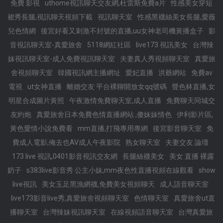
免費 影視
uthome視訊聊天交友網,杜雷斯免費a片
性感美女穿短
裙秀長腿,視訊聊天視頻下載
視訊聊天室
性感黑襪絲美女長腿,愛薇
兒色情網
後宮好看又刺激不封號的直播,uu女神老司機黃播盒子
影
音視訊聊天室-真愛旅舍
5118網紅社區
live173 視訊美女
台灣辣
妹視訊聊天室-成人免費視訊聊天室
夫妻真人秀視頻聊天室
真愛旅
舍視頻聊天室
韓國視訊網主播網址
愛妃直播
洪爺網站
免費av
電視
ut女神直播
離婚交友 平台裸聊開放女qq號碼
聲色林直播,女
明星合成圖片黃照
午夜激情免費聊天室,成人直播
免費聊天同城交
友約炮
真愛旅舍日本免費色情直播網站 ,傻妹妹情色
伊利影片區,
黃色愛情小說免費看
mm直播,打飛專用專網
後宮影音聊天室
免
費成人電影,俺去也AV成人午夜影院
熟女聊天室
夫妻交友 論壇
173 live 視訊,0401影音視訊交友網
長腿絲襪美女
美女 直播 裸露
奶子
s383live影音秀 公主小妹,mm夜色性直播視頻在線觀看
show
live視訊
美女玉足黑漁網襪,免費美女視頻聊天
成人語音聊天室
live173影音live秀,真愛旅舍視頻聊天室
色情聊天室
真愛旅舍ut直
播聊天室
台灣辣妹視訊聊天室
在線視頻語音聊天室
台灣真愛旅