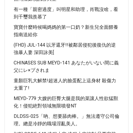
有一種「親密過度」叫明星和助理，肖戰沒啥，看
到千璽我羨慕了
寶寶什麼時候喝媽媽的第一口奶？新生兒全面餵養
指南送給你
(FHD) JUL-144 以牙還牙!!被鄰居侵犯後復仇的逆
強暴人妻 深田詠美[
CHINASES SUB MEYD-141 あなたがいない間に義
父にレ×プされま
童顏巨乳大解禁!超迷人的臉蛋配上這身材 殺傷力
太重了!
MEYD-779 大嫂的巨臀大腿是我的菜讓人性欲猛獸
化！侵犯絶對領域無限噴發NT
DLDSS-025「吶、想要舔肉棒。」無法遵守公司倫
理。總是冷靜的職場淫亂美人。