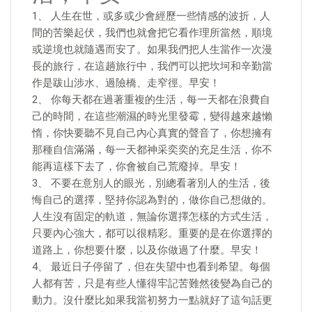
1、 人生在世，或多或少會經歷一些情感的波折，人
間的苦樂起伏，我們也就會把它看作理所當然，順境
或逆境也就隨遇而安了。如果我們把人生當作一次漫
長的旅行，在這趟旅行中，我們可以把坎坷和辛勤當
作是跋山涉水、過險橋、走窄徑。早安！
2、 你每天都在過著重複的生活，每一天都在浪費自
己的時間，在這些潮濕的時光里發霉，變得越來越懶
惰，你快要聽不見自己內心真實的聲音了，你想擁有
那種自信滿滿，每一天都神采奕奕的充足生活，你不
能再這樣下去了，你會被自己荒廢掉。早安！
3、 不要在意別人的眼光，別總看著別人的生活，後
悔自己的選擇，堅持你認為對的，做你自己想做的。
人生沒有固定的軌道，無論你選擇怎樣的方式生活，
只要內心強大，都可以很精彩。重要的是在你選擇的
道路上，你想要什麼，以及你做過了什麼。早安！
4、 最近日子停留了，但在失望中也看到希望。每個
人都有苦，只是有些人懂得牢記苦難然後變為自己的
動力。沒什麼比如果我當初努力一點就好了這句話更