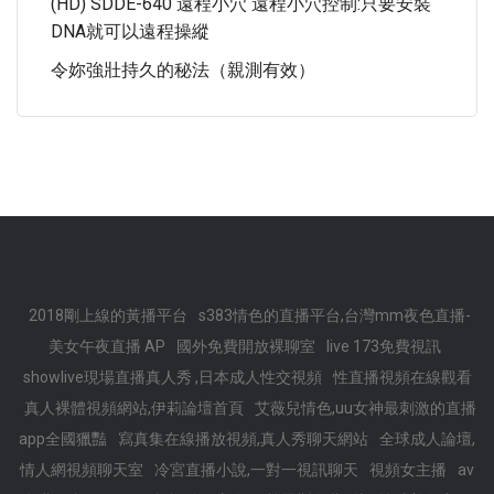
(HD) SDDE-640 遠程小穴 遠程小穴控制:只要安裝
DNA就可以遠程操縱
令妳強壯持久的秘法（親測有效）
2018剛上線的黃播平台
s383情色的直播平台,台灣mm夜色直播-
美女午夜直播 AP
國外免費開放裸聊室
live 173免費視訊
showlive現場直播真人秀 ,日本成人性交視頻
性直播視頻在線觀看
真人裸體視頻網站,伊莉論壇首頁
艾薇兒情色,uu女神最刺激的直播
app全國獵豔
寫真集在線播放視頻,真人秀聊天網站
全球成人論壇,
情人網視頻聊天室
冷宮直播小說,一對一視訊聊天
視頻女主播
av