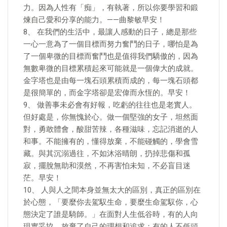
力。因為人性有「痴」，有執著，所以你要學習和鍛
煉自己愛和分享的能力。——曲黎敏早安！
8、 在我們的生活中，最讓人感動的日子，總是那些
一心一意為了一個目標而努力奮鬥的日子，哪怕是為
了一個卑微的目標而奮鬥也是值得我們驕傲的，因為
無數卑微的目標累積起來可能就是一個偉大的成就。
金字塔也是由每一塊石頭累積而成的，每一塊石頭都
是很簡單的，而金字塔卻是宏偉而永恆的。早安！
9、 做善事未必會有好報，吃虧的往往也是老實人。
但好處是，你無愧於心。做一個堅強的女子，坦然面
對，勇敢體會，酸甜苦辣，各種滋味，忘記消逝的人
和事。不能擁有的，懂得放棄，不能碰觸的，學會雪
藏。與其沉溺過往，不如沐浴晴朗，扔掉悲傷和孤
寂，擺脫無助和漠然，不再害怕未知，不必盲目迷
茫。早安！
10、 人與人之間本身並無太大的區別，真正的區別在
於心態，「要麼你去駕馭生命，要麼生命駕馭你，心
態決定了誰是騎師。」在面對人生低谷時，有的人向
現實妥協，放棄了自己的理想和追求；有的人不低頭